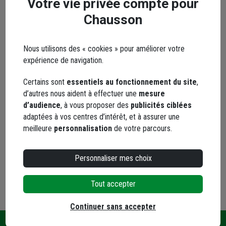
Votre vie privée compte pour
solutions sûres, innovantes et de haut niveau technique
Chausson
servant de références dans le domaine des systèmes de
fixation. Les produits Fischer sont demandés dans le monde
entier, aussi bien par les professionnels que par les bricoleurs
Nous utilisons des « cookies » pour améliorer votre
grâce a une gamme étendue de fixations chimiques, en nylon
expérience de navigation.
et en acier.
Fischer, leader du marché dans la technologie d’ancrage et le
Certains sont
essentiels au fonctionnement du site
,
secteur des fixations, innove sans relâche pour créer des
d’autres nous aident à effectuer une
mesure
produits de qualité répondant aux besoins des clients tout en
d’audience
, à vous proposer des
publicités ciblées
assurant leur sécurité.
adaptées à vos centres d’intérêt, et à assurer une
Retrouvez de nombreuses solutions de fixation destinées aux
meilleure
personnalisation
de votre parcours.
applications les plus variées parmi une gamme qui s'étend
des systèmes chimiques aux ancrages en acier, en passant
Personnaliser mes choix
par les ancrages en matière synthétique.
Tous les produits de la marque Fischer
Tout accepter
Continuer sans accepter