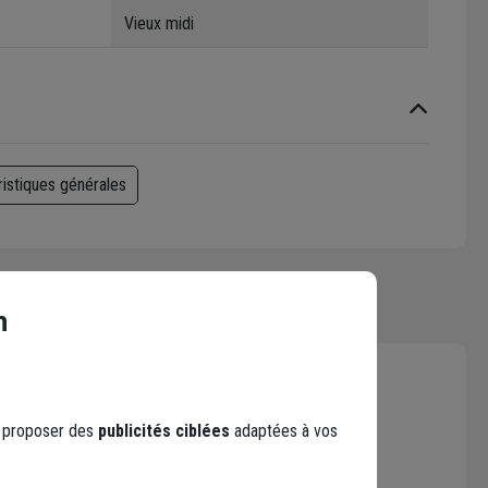
Vieux midi
ristiques générales
n
s proposer des
publicités ciblées
adaptées à vos