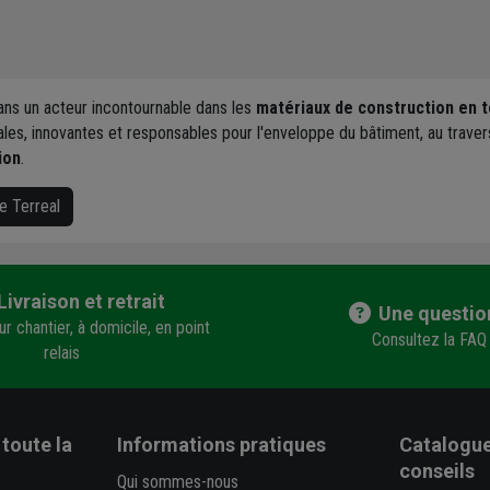
ans un acteur incontournable dans les
matériaux de construction en t
ales, innovantes et responsables pour l'enveloppe du bâtiment, au trave
ion
.
e Terreal
Livraison et retrait
Une questio
r chantier, à domicile, en point
Consultez la FAQ
relais
toute la
Informations pratiques
Catalogue
conseils
Qui sommes-nous