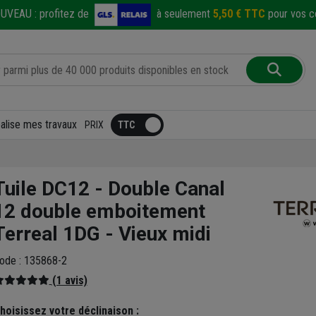
UVEAU :
profitez de
à seulement
5,50 € TTC
pour vos co
éalise mes travaux
PRIX
Tuile DC12 - Double Canal
12 double emboitement
Terreal 1DG - Vieux midi
ode : 135868-2
(1 avis)
hoisissez votre déclinaison :