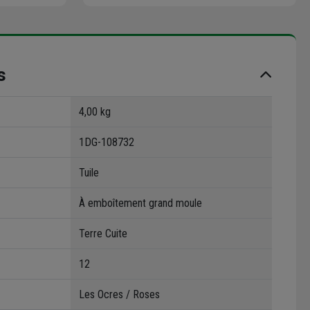
s
4,00 kg
1DG-108732
Tuile
À emboîtement grand moule
Terre Cuite
12
Les Ocres / Roses