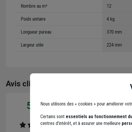
Nombre au m²
12
Poids unitaire
4 kg
Longueur pureau
370 mm
Largeur utile
224 mm
Avis clients
Seuls les clients ayant commandé ce produit peuv
5 / 5
5,0
Nous utilisons des « cookies » pour améliorer vot
/ 5
Grande disponibilité
Certains sont
essentiels au fonctionnement du
1 avis
Le 30/05/2025
centres d’intérêt, et à assurer une meilleure
pers
Par Jacky C.
, AX LES THERM