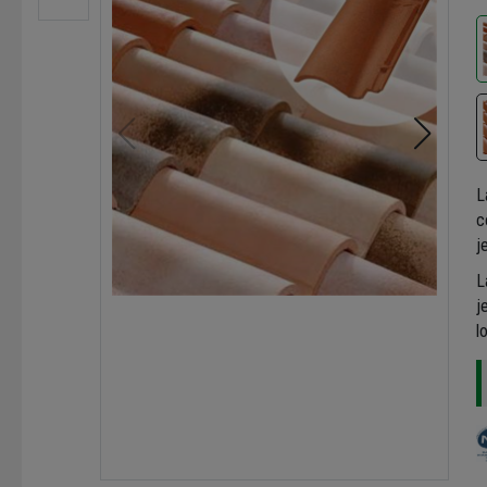
L
c
j
L
j
l