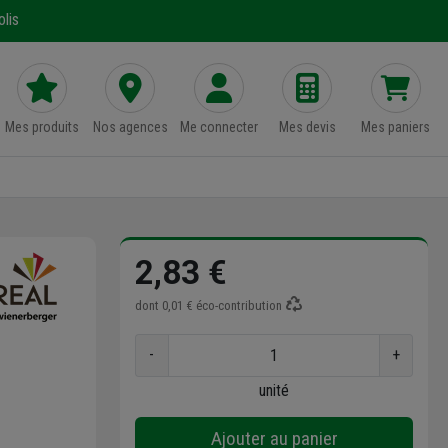
lis
Mes produits
Nos agences
Me connecter
Mes devis
Mes paniers
2,83 €
dont
0,01 €
éco-contribution
-
+
unité
Ajouter au panier