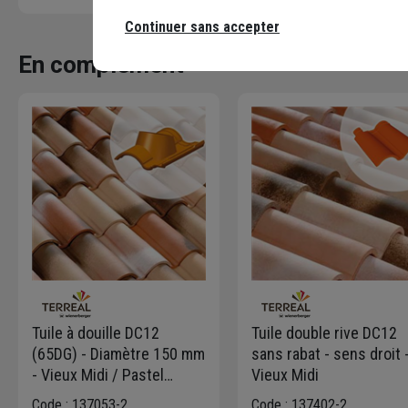
Continuer sans accepter
En complément
Tuile à douille DC12
Tuile double rive DC12
(65DG) - Diamètre 150 mm
sans rabat - sens droit 
- Vieux Midi / Pastel
Vieux Midi
Occitan
Code : 137053-2
Code : 137402-2