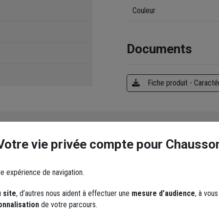
Couleur
Documents
Fiche produit - Caracté
Votre vie privée compte pour Chausso
ent laisser un commentaire
re expérience de navigation.
 site
, d’autres nous aident à effectuer une
mesure d’audience
, à vou
onnalisation
de votre parcours.
ES