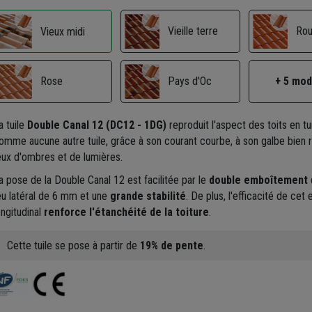
Vieille terre
Ro
Vieux midi
Rose
Pays d'Oc
+ 5 mo
a tuile
Double Canal 12 (DC12 - 1DG)
reproduit l'aspect des toits en tu
omme aucune autre tuile, grâce à son courant courbe, à son galbe bien 
eux d'ombres et de lumières.
a pose de la Double Canal 12 est facilitée par le
double emboîtement
q
eu latéral de 6 mm et une
grande stabilité
. De plus, l'efficacité de ce
ongitudinal
renforce l'étanchéité de la toiture
.
Cette tuile se pose à partir de
19% de pente
.