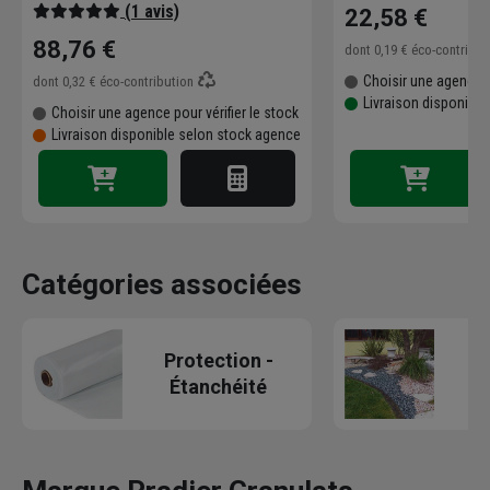
(1 avis)
22,58 €
88,76 €
dont
0,19 €
éco-contribu
Choisir une agence p
dont
0,32 €
éco-contribution
Livraison disponible
Choisir une agence pour vérifier le stock
Livraison disponible selon stock agence
Catégories associées
M
Protection -
Étanchéité