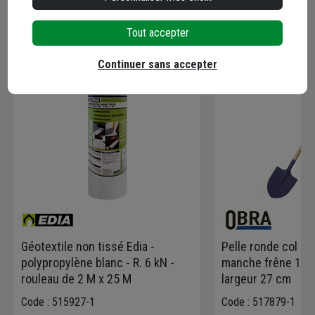
En complément
Tout accepter
Continuer sans accepter
Géotextile non tissé Edia -
Pelle ronde col d
polypropylène blanc - R. 6 kN -
manche frêne 110
rouleau de 2 M x 25 M
largeur 27 cm
Code : 515927-1
Code : 517879-1