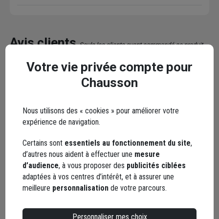
Avis clients
Seuls les clients ayant commandé ce produit
peuvent laisser un commentaire
Votre vie privée compte pour
Chausson
5,0
/ 5
1 avis
Nous utilisons des « cookies » pour améliorer votre
expérience de navigation.
Certains sont
essentiels au fonctionnement du site
,
5 / 5
d’autres nous aident à effectuer une
mesure
Très bon produit, parfait pour des parterres modernes
d’audience
, à vous proposer des
publicités ciblées
adaptées à vos centres d’intérêt, et à assurer une
Le 15/06/2025
meilleure
personnalisation
de votre parcours.
Par Kevin C.
, MONTLUCON
Personnaliser mes choix