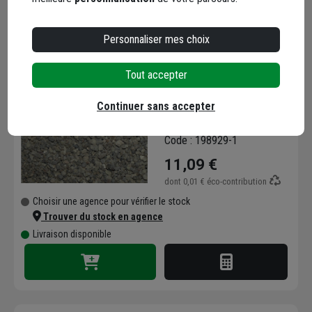
Personnaliser mes choix
Tout accepter
Gravier de filtration pour
piscine hors-sol ou
Continuer sans accepter
enterrée - granulométrie
2,5/5 - Sac de 25 kg
Code : 198929-1
11,09 €
dont
0,01 €
éco-contribution
Choisir une agence pour vérifier le stock
Trouver du stock en agence
Livraison disponible