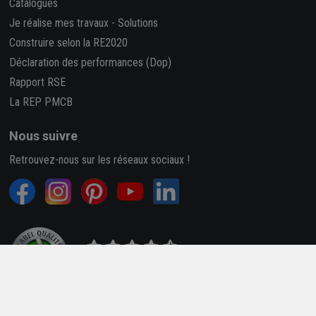
Catalogues
Je réalise mes travaux
-
Solutions
Construire selon la RE2020
Déclaration des performances (Dop)
Rapport RSE
La REP PMCB
Nous suivre
Retrouvez-nous sur les réseaux sociaux !
4,7/5