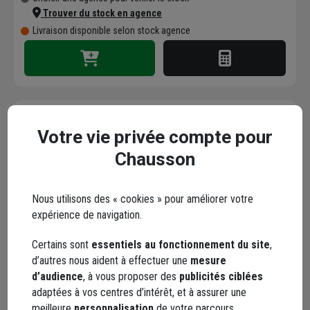
Trouver du stock en agence
Livraison disponible selon stock agence
Votre vie privée compte pour
Gravillon calcaire rose
8/14 mm - Sac 25 kg
Chausson
Code : 825856-1
Nous utilisons des « cookies » pour améliorer votre
14,77 €
expérience de navigation.
+ 2 modèles
dont
0,37 €
éco-contribution
Certains sont
essentiels au fonctionnement du site
,
Choisir une agence pour vérifier le stock
d’autres nous aident à effectuer une
mesure
Trouver du stock en agence
d’audience
, à vous proposer des
publicités ciblées
Livraison disponible selon stock agence
adaptées à vos centres d’intérêt, et à assurer une
meilleure
personnalisation
de votre parcours.