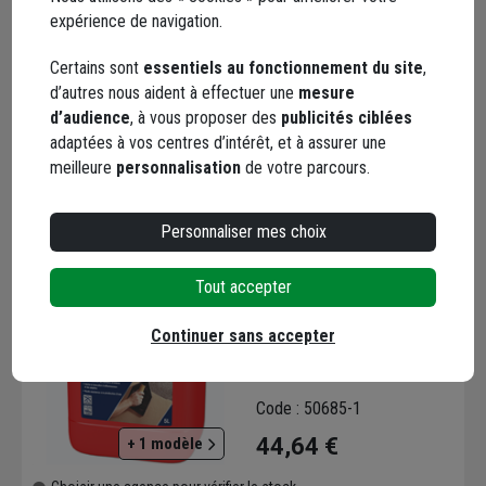
Minéral - Bidon de 5L
Code : 182204-1
expérience de navigation.
105,85 €
Certains sont
essentiels au fonctionnement du site
,
d’autres nous aident à effectuer une
mesure
Choisir une agence pour vérifier le stock
d’audience
, à vous proposer des
publicités ciblées
Trouver du stock en agence
adaptées à vos centres d’intérêt, et à assurer une
Livraison disponible
meilleure
personnalisation
de votre parcours.
Personnaliser mes choix
Tout accepter
Hydrofuge de masse -
Continuer sans accepter
Lankofuge Masse 322 - 5
LTR
Code : 50685-1
44,64 €
+ 1 modèle