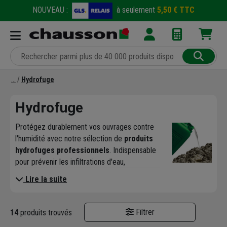
NOUVEAU :
à seulement
5,50 € TTC
Hydrofuge
Hydrofuge
Protégez durablement vos ouvrages contre
l'humidité avec notre sélection de
produits
hydrofuges professionnels
. Indispensable
pour prévenir les infiltrations d'eau,
l'apparition de mousses et les dégâts liés au
Lire la suite
gel, le
traitement hydrofuge
prolonge la
durée de vie de vos matériaux. Sur
Chausson.fr, retrouvez des solutions
Filtrer
14
produits trouvés
performantes pour traiter vos façades,