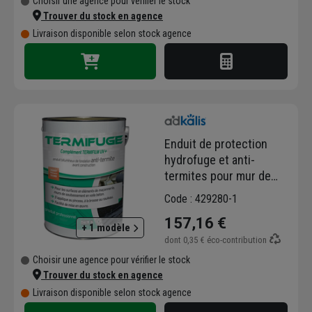
Choisir une agence pour vérifier le stock
Trouver du stock en agence
Livraison disponible selon stock agence
Enduit de protection
hydrofuge et anti-
termites pour mur de
fondation en béton -
Code : 429280-1
Termifuge GP - Seau de
157,16 €
5,0 LTR
+ 1 modèle
dont
0,35 €
éco-contribution
Choisir une agence pour vérifier le stock
Trouver du stock en agence
Livraison disponible selon stock agence