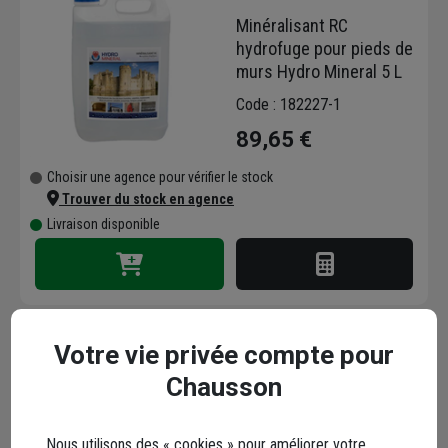
Minéralisant RC
hydrofuge pour pieds de
murs Hydro Mineral 5 L
Code : 182227-1
89,65 €
Choisir une agence pour vérifier le stock
Trouver du stock en agence
Livraison disponible
Votre vie privée compte pour
Chausson
Minéralisant TF
hydrofuge pour toitures
façades en enduit Hydro
Nous utilisons des « cookies » pour améliorer votre