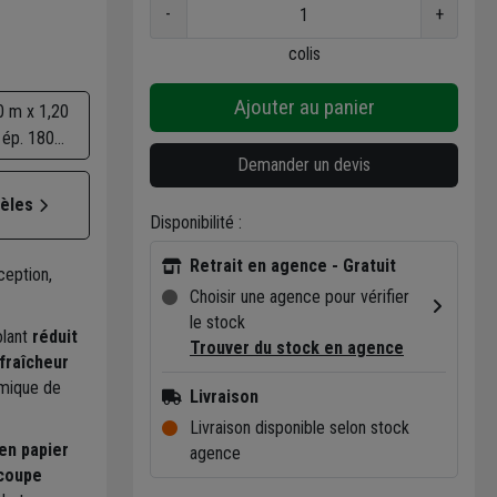
-
+
colis
Ajouter au panier
0 m x 1,20
 ép. 180
- R 5,10
Demander un devis
dèles
Disponibilité :
Retrait en agence - Gratuit
eption,
Choisir une agence pour vérifier
le stock
olant
réduit
Trouver du stock en agence
 fraîcheur
rmique de
Livraison
Livraison disponible selon stock
en papier
agence
écoupe