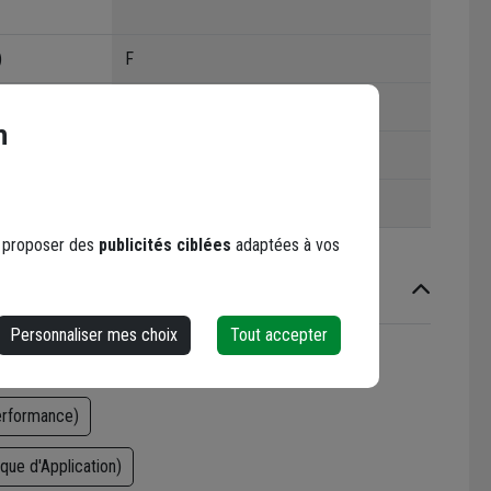
)
F
Laine de verre
n
7,55 m².k/w
 thermique
0,035 w/(m.k)
s proposer des
publicités ciblées
adaptées à vos
Personnaliser mes choix
Tout accepter
e
Certifications
erformance)
ue d'Application)