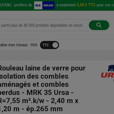
UVEAU :
profitez de
à seulement
5,50 € TTC
pour vos co
éalise mes travaux
PRIX
Rouleau laine de verre pour
isolation des combles
aménagés et combles
perdus - MRK 35 Ursa -
R=7,55 m².k/w - 2,40 m x
1,20 m - ép.265 mm