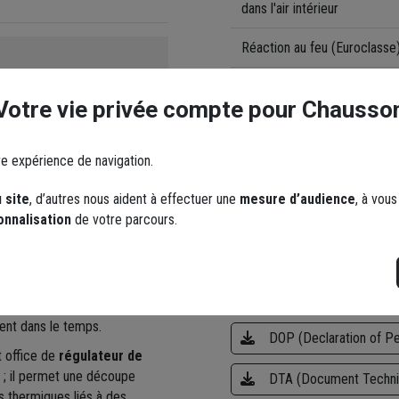
dans l'air intérieur
Réaction au feu (Euroclasse
Matière de l'isolant
Votre vie privée compte pour Chausso
Résistance thermique
 haute performance pour
re expérience de navigation.
Coefficient de conductivité
de 0,035 W/(m.K)
permet
ptimisant l'épaisseur de
 site
, d’autres nous aident à effectuer une
mesure d’audience
, à vou
ffre une résistance thermique
onnalisation
de votre parcours.
Documents
s des bâtiments à basse
classé comme
isolant semi-
Plaquette commercial
e mécanique
entre les
ent dans le temps.
DOP (Declaration of P
t office de
régulateur de
e ; il permet une découpe
DTA (Document Techniq
ts thermiques liés à des