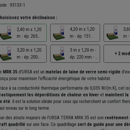
ode : 93133-1
hoisissez votre déclinaison :
4,20 m x 1,20
3,6
2,40 m x 1,20
m - ép. 265
m - ép. 151
m -
mm - R 7,55
mm - R 4,30
mm 
3,20 m x 1,20
3 m x 1,20 m -
+ 2 mo
m - ép. 200
ép. 220 mm - R
mm - R 5,70
6,25
e
MRK 35
d'URSA est un
matelas de laine de verre semi-rigide
d'exc
onçu pour maximiser l'efficacité énergétique de votre habitat.
râce à sa conductivité thermique performante de 0,035 W/(m.K), cet is
rastiquement les déperditions de chaleur en hiver
et
maintient la
n été
. Il est la solution idéale pour ceux qui recherchent un confort the
aut niveau sur le long terme.
'un des atouts majeurs de l'URSA TERRA MRK 35 est son
revêtement 
raft quadrillé
sur une face. Ce quadrillage
sert de guide pour une d