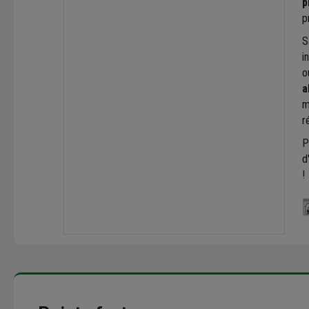
p
p
S
i
o
a
m
r
P
d
!