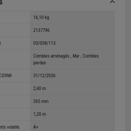
s
16,10 kg
2137796
i
03/058/113
Combles aménagés , Mur , Combles
perdus
'ACERMI
31/12/2026
2,40 m
265 mm
1,20 m
ts volatils
A+