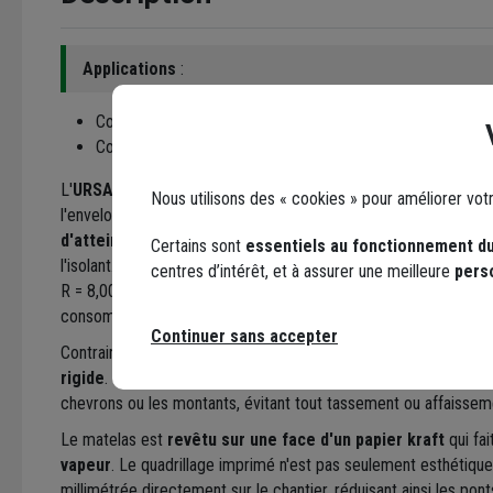
Applications
:
Combles aménagés
Combles perdus
L'
URSA TERRA MRK 35
se positionne comme une solution de
Nous utilisons des « cookies » pour améliorer vot
l'enveloppe du bâtiment. Sa conductivité thermique certifiée 
d'atteindre des résistances thermiques élevées
tout en o
Certains sont
essentiels au fonctionnement du
l'isolant. À titre d'exemple, l'épaisseur maximale de 280 mm o
centres d’intérêt, et à assurer une meilleure
pers
R = 8,00 m².K/W, ce qui est idéal pour répondre aux exigence
consommation et aux incitations fiscales à la rénovation.
Continuer sans accepter
Contrairement aux laines souples classiques, le MRK 35 est 
rigide
. Cette caractéristique lui confère une
excellente tenu
chevrons ou les montants, évitant tout tassement ou affaissem
Le matelas est
revêtu sur une face d'un papier kraft
qui fai
vapeur
. Le quadrillage imprimé n'est pas seulement esthétiqu
millimétrée directement sur le chantier, réduisant ainsi les pon