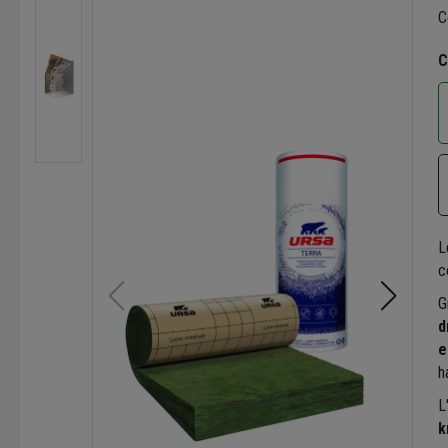
C
C
L
c
G
d
e
h
L
k