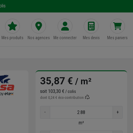
lis
Mes produits
Nos agences
Me connecter
Mes devis
Mes paniers
35,87 €
/ m²
soit
103,30 €
/ colis
dont
0,24 €
éco-contribution
-
+
m²