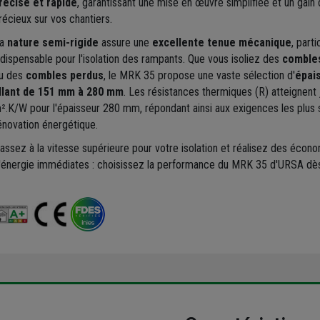
récise et rapide
, garantissant une mise en œuvre simplifiée et un gain
récieux sur vos chantiers.
a
nature semi-rigide
assure une
excellente tenue mécanique
, part
ndispensable pour l'isolation des rampants. Que vous isoliez des
comble
u des
combles perdus
, le MRK 35 propose une vaste sélection d'
épai
llant de 151 mm à 280 mm
. Les résistances thermiques (R) atteignent 
².K/W pour l'épaisseur 280 mm, répondant ainsi aux exigences les plus s
énovation énergétique.
assez à la vitesse supérieure pour votre isolation et réalisez des écon
'énergie immédiates : choisissez la performance du MRK 35 d'URSA dè