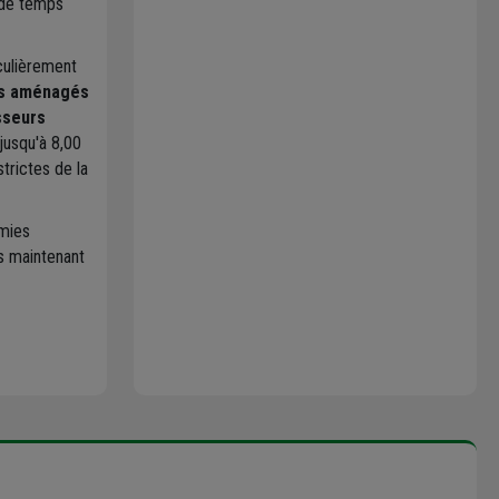
 de temps
iculièrement
s aménagés
sseurs
jusqu'à 8,00
trictes de la
omies
s maintenant