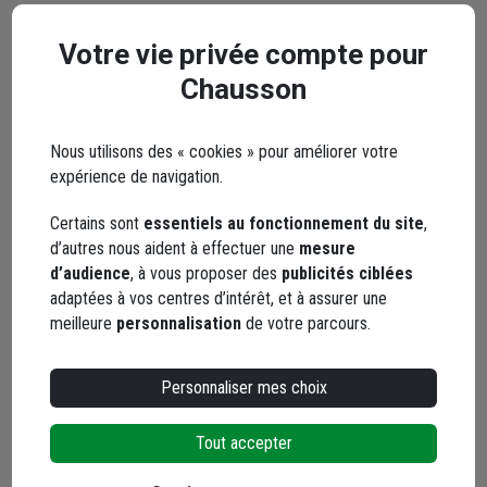
Marque Erko
Votre vie privée compte pour
Chausson
Nous utilisons des « cookies » pour améliorer votre
Erko, spécialiste en outils de coupe, fabrique des lames de
expérience de navigation.
scie à ruban. Expert dans son domaine, ce fabricant maitrise
les diverses technologies existantes, comme le carbone, le
Certains sont
essentiels au fonctionnement du site
,
bimétal, les poudres, les plaquettes carbure, la concrétion
d’autres nous aident à effectuer une
mesure
carbure, la concrétion diamant, et les revêtements.
d’audience
, à vous proposer des
publicités ciblées
Forte de son savoir-faire local, cette entreprise française à
adaptées à vos centres d’intérêt, et à assurer une
taille humaine, offre des lames innovantes et performantes
meilleure
personnalisation
de votre parcours.
pour permettre aux professionnels de couper efficacement et
avec précision le métal, le bois, la pierre, les alliages, les
Personnaliser mes choix
composites et autres matériaux. Les produits Erko sont
utilisés dans l'industrie, la mécanique générale, la serrurerie, la
métallurgie, la démolition, la rénovation et la création.
Tout accepter