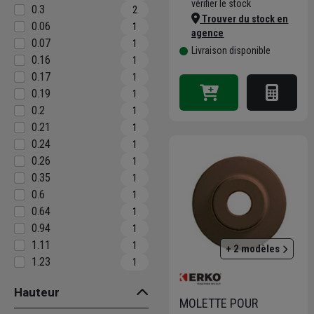
vérifier le stock
0.3
2
Trouver du stock en
0.06
1
agence
0.07
1
Livraison disponible
0.16
1
0.17
1
0.19
1
0.2
1
0.21
1
0.24
1
0.26
1
0.35
1
0.6
1
0.64
1
0.94
1
1.11
1
+ 2 modèles
1.23
1
Hauteur
MOLETTE POUR