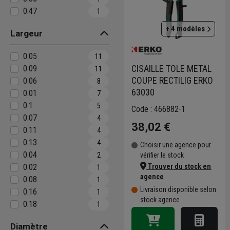
0.47
1
+ 4 modèles
Largeur
0.05
11
CISAILLE TOLE METAL
0.09
11
COUPE RECTILIG ERKO
0.06
8
63030
0.01
7
0.1
5
Code : 466882-1
0.07
4
38,02 €
0.11
4
0.13
4
Choisir une agence pour
0.04
vérifier le stock
2
Trouver du stock en
0.02
1
agence
0.08
1
Livraison disponible selon
0.16
1
stock agence
0.18
1
Diamètre