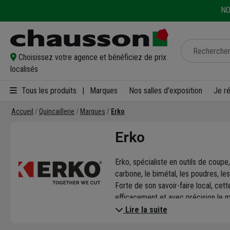
NO
Choisissez votre agence et bénéficiez de prix
localisés
Tous les produits
|
Marques
Nos salles d'exposition
Je r
Accueil
Quincaillerie
Marques
Erko
Erko
Erko, spécialiste en outils de coup
carbone, le bimétal, les poudres, le
Forte de son savoir-faire local, ce
efficacement et avec précision le mét
générale, la serrurerie, la métallurgie
Lire la suite