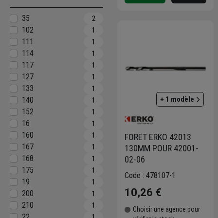
35
2
102
1
111
1
114
1
117
1
127
1
133
1
+ 1 modèle
140
1
152
1
16
1
160
1
FORET ERKO 42013
167
1
130MM POUR 42001-
168
02-06
1
175
1
Code : 478107-1
19
1
10,26 €
200
1
210
1
Choisir une agence pour
22
1