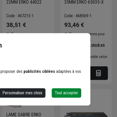
22MM ERKO 44022
35MM ERKO 65035-X
Code : 467215-1
Code : 468569-1
38,51 €
93,46 €
Choisir une agence pour
Choisir une agence pour
vérifier le stock
vérifier le stock
n
Trouver du stock en
Trouver du stock en
agence
agence
Livraison disponible selon
Livraison disponible selon
stock agence
stock agence
s proposer des
publicités ciblées
adaptées à vos
Personnaliser mes choix
Tout accepter
LAME SABRE ERKO