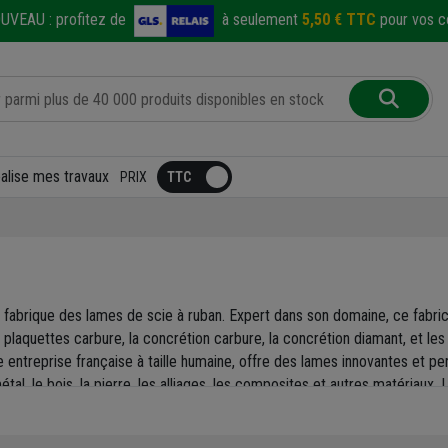
UVEAU :
profitez de
à seulement
5,50 € TTC
pour vos co
éalise mes travaux
PRIX
e, fabrique des lames de scie à ruban. Expert dans son domaine, ce fabri
s plaquettes carbure, la concrétion carbure, la concrétion diamant, et le
tte entreprise française à taille humaine, offre des lames innovantes et
al, le bois, la pierre, les alliages, les composites et autres matériaux. L
, la démolition, la rénovation et la création.