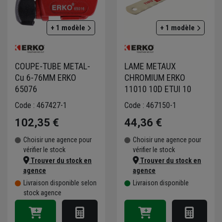
+ 1 modèle
+ 1 modèle
COUPE-TUBE METAL-
LAME METAUX
Cu 6-76MM ERKO
CHROMIUM ERKO
65076
11010 10D ETUI 10
Code : 467427-1
Code : 467150-1
102,35 €
44,36 €
Choisir une agence pour
Choisir une agence pour
vérifier le stock
vérifier le stock
Trouver du stock en
Trouver du stock en
agence
agence
Livraison disponible selon
Livraison disponible
stock agence