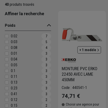
40
produits trouvés
Affiner la recherche
Poids
0.02
7
0.03
5
0.08
4
+ 1 modèle
0.01
3
0.04
3
0.05
3
MONTURE PVC ERKO
0.1
3
22450 AVEC LAME
0.11
3
450MM
0.13
3
Code : 440541-1
0.23
3
0.41
3
74,71 €
0.12
2
Choisir une agence pour
0.15
2