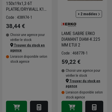
150x19x1,3 6T
PLATRE/DRYWALL K13
+ 2 modèles
ETUI 5
Code : 438974-1
38,44 €
LAME SABRE ERKO
Choisir une agence pour
DIAMANT DIAM-K 225
vérifier le stock
MM ETUI 2
Trouver du stock en
agence
Code : 468778-1
Livraison disponible selon
59,22 €
stock agence
Choisir une agence pour
vérifier le stock
Trouver du stock en
agence
Livraison disponible selon
stock agence