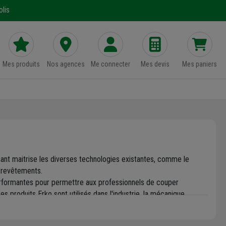
lis
Mes produits
Nos agences
Me connecter
Mes devis
Mes paniers
cant maitrise les diverses technologies existantes, comme le
s revêtements.
 performantes pour permettre aux professionnels de couper
es produits Erko sont utilisés dans l'industrie, la mécanique