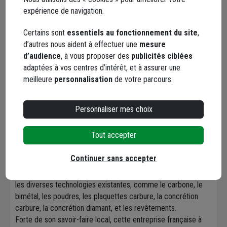
Caractéristiques
expérience de navigation.
Certains sont
essentiels au fonctionnement du site
,
Documents
d’autres nous aident à effectuer une
mesure
d’audience
, à vous proposer des
publicités ciblées
adaptées à vos centres d’intérêt, et à assurer une
meilleure
personnalisation
de votre parcours.
Marque Erko
Personnaliser mes choix
Tout accepter
Continuer sans accepter
Erko, spécialiste en outils de coupe, fabrique des lames de
scie à ruban. Expert dans son domaine, ce fabricant maitrise
les diverses technologies existantes, comme le carbone, le
bimétal, les poudres, les plaquettes carbure, la concrétion
carbure, la concrétion diamant, et les revêtements.
Forte de son savoir-faire local, cette entreprise française à