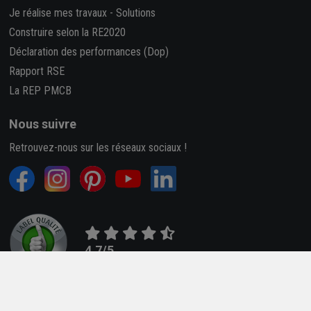
Je réalise mes travaux
-
Solutions
Construire selon la RE2020
Déclaration des performances (Dop)
Rapport RSE
La REP PMCB
Nous suivre
Retrouvez-nous sur les réseaux sociaux !
4,7/5