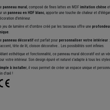
e
panneau mural
, composé de fines lattes en MDF
imitation chêne
et
ur un
panneau en HDF blanc
, apporte une touche de chaleur et d'éléga
écoration d'intérieur.
e jeu de lumière et d'ombre créé par les tasseaux offre une
profondeur
nique
.
e
panneau décoratif
est parfait pour
personnaliser votre intérieur
:
'accent, tête de lit, cloison décorative... Les possibilités sont infinies.
êlant esthétique et fonctionnalité, ce panneau mural décoratif est un vér
our votre intérieur. Son design épuré et naturel s'adapte à tous les styles
imple à installer
, il vous permet de créer un espace unique et personna
in d'œil !