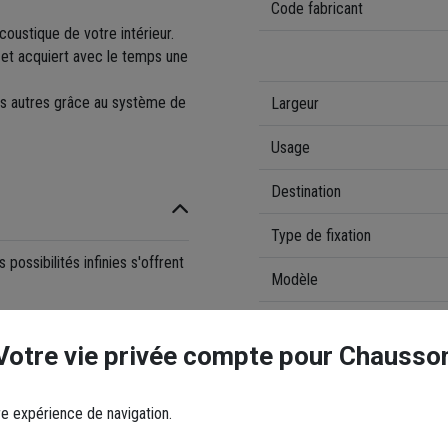
Code fabricant
coustique de votre intérieur.
ien et acquiert avec le temps une
es autres grâce au système de
Largeur
Usage
Destination
Type de fixation
possibilités infinies s'offrent
Modèle
Type de produit
Votre vie privée compte pour Chausso
tre salon, votre chambre ou
Surface (en m²)
re expérience de navigation.
chambre.
Matière