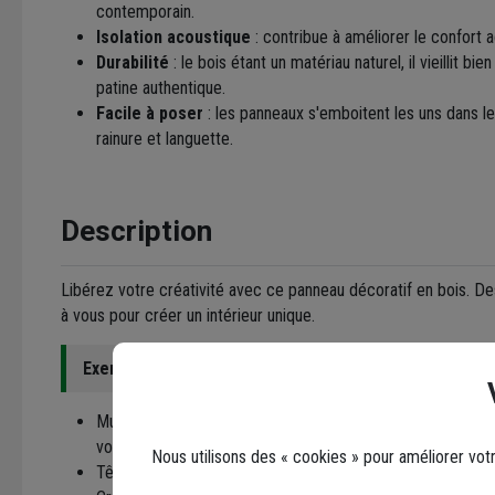
contemporain.
Isolation acoustique
: contribue à améliorer le confort a
Durabilité
: le bois étant un matériau naturel, il vieillit b
patine authentique.
Facile à poser
: les panneaux s'emboitent les uns dans l
rainure et languette.
Description
Libérez votre créativité avec ce panneau décoratif en bois. Des 
à vous pour créer un intérieur unique.
Exemples d'utilisations possibles
:
Mur d'accent : Parfait pour créer un point central dans vo
votre bureau.
Nous utilisons des « cookies » pour améliorer vot
Tête de lit : Il apportera une touche d'originalité à votre 