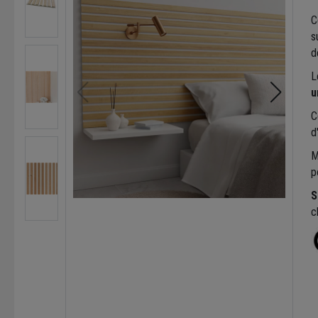
C
s
d
L
u
C
d
M
p
S
cl