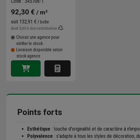
Code : 345706-1
2,00 CM - Long. 2,50 M
92,30 €
/ m²
soit
132,91 €
/ boîte
dont
0,65 €
éco-contribution
Choisir une agence pour
vérifier le stock
Livraison disponible selon
stock agence
Points forts
Esthétique
: touche d'originalité et de caractère à n'impo
Polyvalence
: s'adapte à tous les styles de décoration, d