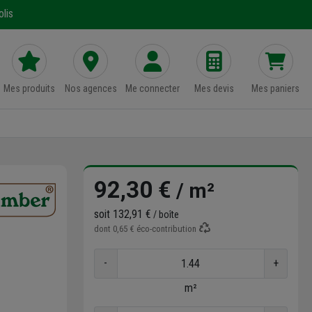
lis
Mes produits
Nos agences
Me connecter
Mes devis
Mes paniers
92,30 €
/ m²
soit
132,91 €
/ boîte
dont
0,65 €
éco-contribution
-
+
m²