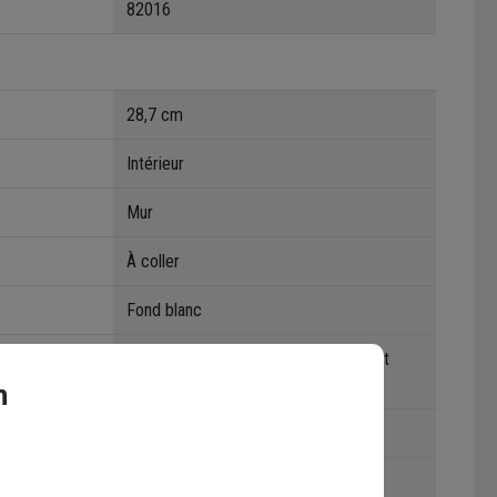
82016
28,7 cm
Intérieur
Mur
À coller
Fond blanc
Éléments Décoration / Recouvrement
(baguette, couvre joint...)
n
1,44 m²
MDF