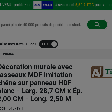
UVEAU :
profitez de
à seulement
5,50 € TTC
pour vos co
éalise mes travaux
PRIX
 - Plinthe
Décoration murale avec
tasseaux MDF imitation
chêne sur panneau HDF
blanc - Larg. 28,7 CM x Ép.
2,00 CM - Long. 2,50 M
ode : 345719-1