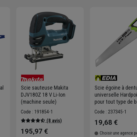
al
Scie sauteuse Makita
Scie égoïne à dent
DJV180Z 18 V Li-Ion
universelle Hardpoi
(machine seule)
pour tout type de b
longueur 500 mm -
Code : 191854-1
Code : 237345-1
dents/pouce
(8 avis)
19,68 €
195,97 €
Choisir une agence p