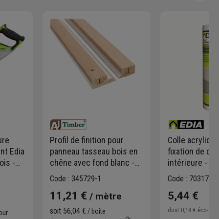
ure
Profil de finition pour
Colle acryliqu
nt Edia
panneau tasseau bois en
fixation de dé
ois -
chêne avec fond blanc -
intérieure - Edi
 8
ép. 2,00 CM - Long. 2,50 M
Cartouche 300
Code : 345729-1
Code : 703173-1
- lot de 2
11,21 €
5,44 €
/ mètre
soit
56,04 €
dont
0,18 €
éco-cont
/ boîte
our