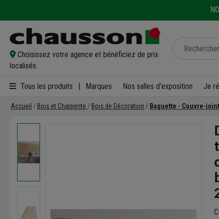
NO
Choisissez votre agence et bénéficiez de prix
localisés
Tous les produits
|
Marques
Nos salles d'exposition
Je r
Accueil
Bois et Charpente
Bois de Décoration
Baguette - Couvre-joint
C