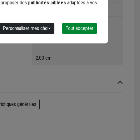
s proposer des
publicités ciblées
adaptées à vos
2,50 m
2
Personnaliser mes choix
Tout accepter
ts volatils
A
2,00 cm
ristiques générales