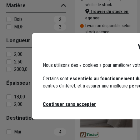
Matière
vérifier le stock
Trouver du stock en
agence
Bois
2
Livraison disponible selon
MDF
2
stock agence
Longueur
2,00
4
2,50
4
Nous utilisons des « cookies » pour améliorer vot
2000,0
3
Certains sont
essentiels au fonctionnement du
Épaisseur
centres d’intérêt, et à assurer une meilleure
pers
18,00
7
2,00
Continuer sans accepter
4
Destination
Mur
4