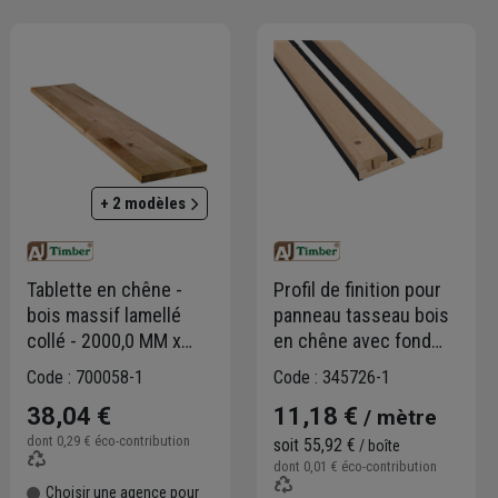
+ 2 modèles
Tablette en chêne -
Profil de finition pour
bois massif lamellé
panneau tasseau bois
collé - 2000,0 MM x
en chêne avec fond
300 MM - ép. 18,00 MM
noir - ép. 2,00 CM -
Code : 700058-1
Code : 345726-1
Long. 2,50 M - lot de 2
38,04 €
11,18 €
/ mètre
dont
0,29 €
éco-contribution
soit
55,92 €
/ boîte
dont
0,01 €
éco-contribution
Choisir une agence pour