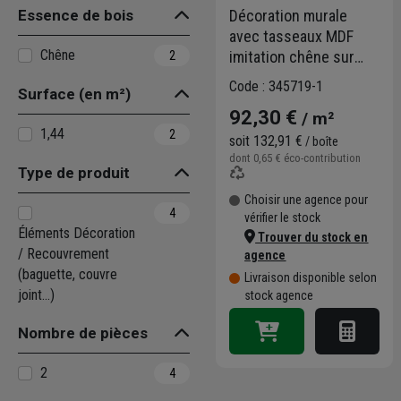
Essence de bois
Décoration murale
avec tasseaux MDF
Chêne
imitation chêne sur
2
panneau HDF blanc -
Code : 345719-1
Surface (en m²)
Larg. 28,7 CM x Ép.
92,30 €
/ m²
2,00 CM - Long. 2,50 M
1,44
2
soit
132,91 €
/ boîte
dont
0,65 €
éco-contribution
Type de produit
Choisir une agence pour
4
vérifier le stock
Éléments Décoration
Trouver du stock en
/ Recouvrement
agence
(baguette, couvre
Livraison disponible selon
joint...)
stock agence
Nombre de pièces
2
4