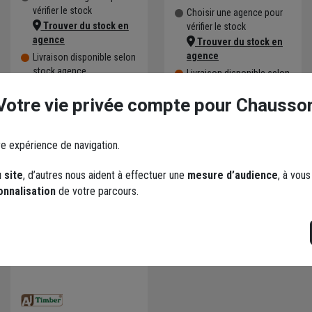
vérifier le stock
Choisir une agence pour
Trouver du stock en
vérifier le stock
agence
Trouver du stock en
agence
Livraison disponible selon
stock agence
Livraison disponible selon
stock agence
Votre vie privée compte pour Chausso
re expérience de navigation.
 site
, d’autres nous aident à effectuer une
mesure d’audience
, à vou
onnalisation
de votre parcours.