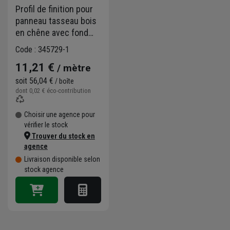
Profil de finition pour
panneau tasseau bois
en chêne avec fond
blanc - ép. 2,00 CM -
Code : 345729-1
Long. 2,50 M - lot de 2
11,21 €
/ mètre
soit
56,04 €
/ boîte
dont
0,02 €
éco-contribution
Choisir une agence pour
vérifier le stock
Trouver du stock en
agence
Livraison disponible selon
stock agence