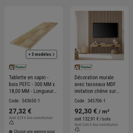
+ 3 modèles
Tablette en sapin -
Décoration murale
bois PEFC - 300 MM x
avec tasseaux MDF
18,00 MM - Longueur
imitation chêne sur
2,00 M
panneau HDF noir -
Code : 543650-1
Code : 345706-1
Larg. 28,7 CM x Ép.
27,32 €
92,30 €
/ m²
2,00 CM - Long. 2,50 M
dont
0,29 €
éco-contribution
soit
132,91 €
/ boîte
dont
0,65 €
éco-contribution
Choisir une agence pour