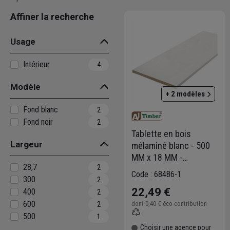
Affiner la recherche
Usage
Intérieur
4
Modèle
+ 2 modèles
Fond blanc
2
Fond noir
2
Tablette en bois
Largeur
mélaminé blanc - 500
MM x 18 MM -
28,7
2
Longueur 2,50 M
Code : 68486-1
300
2
22,49 €
400
2
600
dont
0,40 €
éco-contribution
2
500
1
Choisir une agence pour