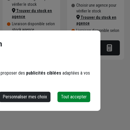
vérifier le stock
Choisir une agence pour
Trouver du stock en
vérifier le stock
agence
Trouver du stock en
agence
Livraison disponible selon
stock agence
Livraison disponible selon
stock agence
n
s proposer des
publicités ciblées
adaptées à vos
Personnaliser mes choix
Tout accepter