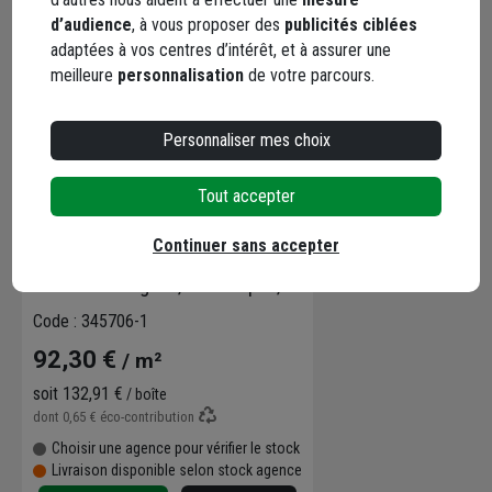
d’audience
, à vous proposer des
publicités ciblées
adaptées à vos centres d’intérêt, et à assurer une
meilleure
personnalisation
de votre parcours.
Personnaliser mes choix
Tout accepter
Décoration murale avec tasseaux
Continuer sans accepter
MDF imitation chêne sur panneau
HDF noir - Larg. 28,7 CM x Ép. 2,00
CM - Long. 2,50 M
Code : 345706-1
92,30 €
/ m²
soit
132,91 €
/ boîte
dont
0,65 €
éco-contribution
Choisir une agence pour vérifier le stock
Livraison disponible selon stock agence