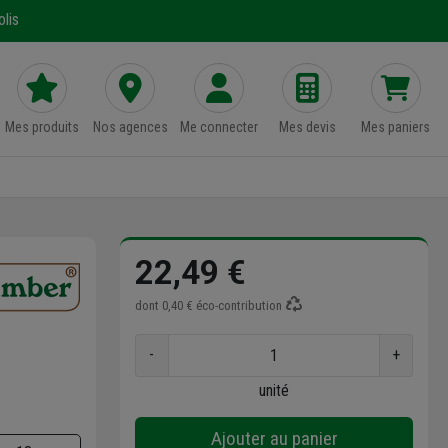
lis
Mes produits
Nos agences
Me connecter
Mes devis
Mes paniers
22,49 €
dont
0,40 €
éco-contribution
-
+
unité
Ajouter au panier