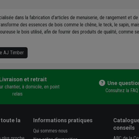
ialisée dans la fabrication d’articles de menuiserie, de rangement et 
transforme des essences de bois comme le chêne, le teck, le sapin, ma
igoureuse le bois utilisé, afin de fournir des produits de qualité, comme
ue AJ Timber
Livraison et retrait
Une questio
r chantier, à domicile, en point
Consultez la FAQ
relais
toute la
Informations pratiques
Catalogue
conseils
Qui sommes-nous
a plus proche
ABC de la Co