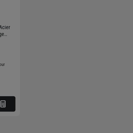
 Acier
ge
 40,0
our