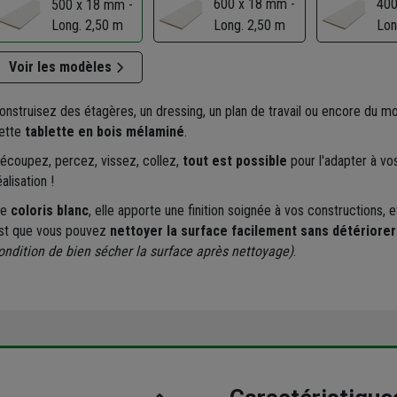
600 x 18 mm -
400
500 x 18 mm -
Long. 2,50 m
Long. 2,50 m
Lon
Voir les modèles
onstruisez des étagères, un dressing, un plan de travail ou encore du mo
ette
tablette en bois mélaminé
.
écoupez, percez, vissez, collez,
tout est possible
pour l'adapter à vo
éalisation !
De
coloris blanc
, elle apporte une finition soignée à vos constructions, e
st que vous pouvez
nettoyer la surface facilement sans détériorer
ondition de bien sécher la surface après nettoyage)
.