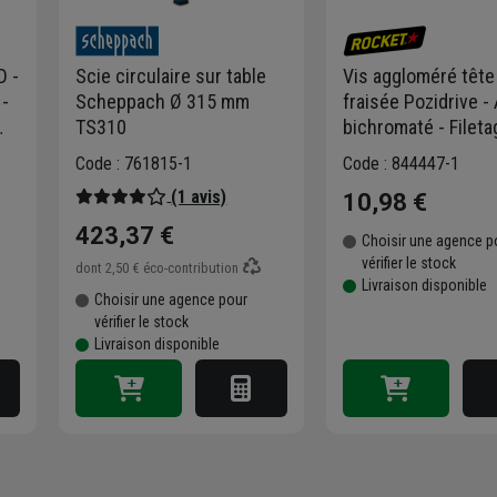
D -
Scie circulaire sur table
Vis aggloméré tête
-
Scheppach Ø 315 mm
fraisée Pozidrive -
TS310
bichromaté - Fileta
partiel - ⌀ 4,0 mm x
Code : 761815-1
Code : 844447-1
mm - Boîte de 150
(1 avis)
10,98 €
423,37 €
Choisir une agence p
vérifier le stock
dont
2,50 €
éco-contribution
Livraison disponible
Choisir une agence pour
vérifier le stock
Livraison disponible