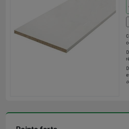
C
c
D
r
e
c