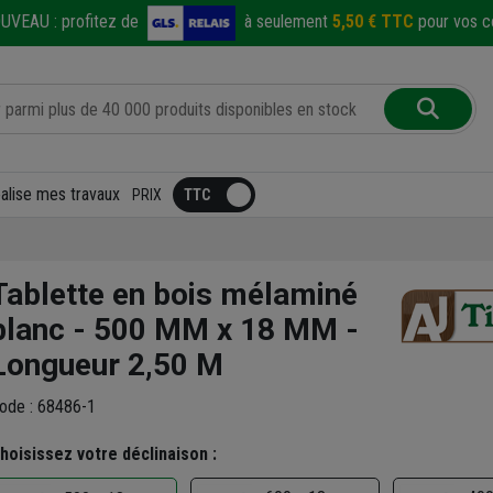
UVEAU :
profitez de
à seulement
5,50 € TTC
pour vos co
éalise mes travaux
PRIX
Tablette en bois mélaminé
blanc - 500 MM x 18 MM -
Longueur 2,50 M
ode : 68486-1
hoisissez votre déclinaison :