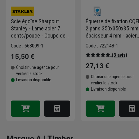
Scie égoïne Sharpcut
Équerre de fixation CQF
Stanley - Lame acier 7
2 pans 350x350x35 mm 
dents/pouce - Coupe de
épaisseur 4 mm - acier
débit - Longueur 550 mm
noir
Code : 668009-1
Code : 722148-1
(3 avis)
15,50 €
27,13 €
Choisir une agence pour
vérifier le stock
Choisir une agence pour
Livraison disponible
vérifier le stock
Livraison disponible
Marque AJ Timber