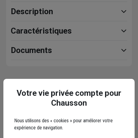
Description
Caractéristiques
Documents
Avis clients
Seuls les clients ayant commandé ce produit
Votre vie privée compte pour
peuvent laisser un commentaire
Chausson
5,0
/ 5
Nous utilisons des « cookies » pour améliorer votre
1 avis
expérience de navigation.