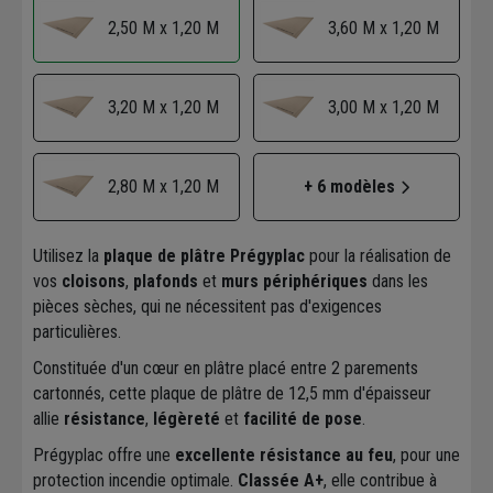
3,60 M x 1,20 M
2,50 M x 1,20 M
3,20 M x 1,20 M
3,00 M x 1,20 M
2,80 M x 1,20 M
+ 6 modèles
Utilisez la
plaque de plâtre Prégyplac
pour la réalisation de
vos
cloisons
,
plafonds
et
murs périphériques
dans les
pièces sèches, qui ne nécessitent pas d'exigences
particulières.
Constituée d'un cœur en plâtre placé entre 2 parements
cartonnés, cette plaque de plâtre de 12,5 mm d'épaisseur
allie
résistance
,
légèreté
et
facilité de pose
.
Prégyplac offre une
excellente résistance au feu
, pour une
protection incendie optimale.
Classée A+
, elle contribue à