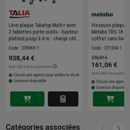
Lève plaque Taliatop Multi+ avec
Visseuse plaque d
2 tablettes porte-outils - hauteur
Metabo TBS 18 LTX
plafond jusqu'à 4 m - charge utile
coffret sans batte
70 kg
Code : 239969-1
Code : 371334-1
938,44 €
230,09 €
161,06 €
dont
0,62 €
éco-contribution
dont
0,85 €
éco-contribu
Choisir une agence pour vérifier le stock
Livraison disponible
Choisir une agence p
Livraison disponible
Catégories associées