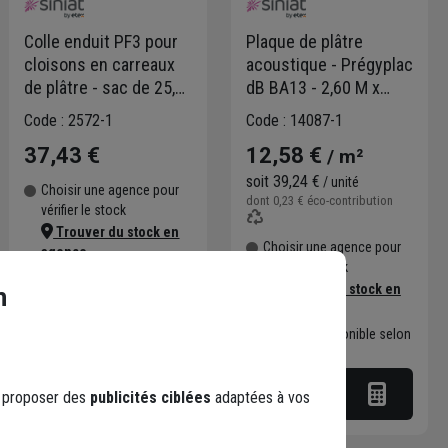
Colle enduit PF3 pour
Plaque de plâtre
cloisons en carreaux
acoustique - Prégyplac
de plâtre - sac de 25,0
dB BA13 - 2,60 M x
KG
1,20 M - ép. 13,0 MM
Code : 2572-1
Code : 14087-1
37,43 €
12,58 €
/ m²
soit
39,24 €
/ unité
Choisir une agence pour
dont
0,23 €
éco-contribution
vérifier le stock
Trouver du stock en
Choisir une agence pour
agence
vérifier le stock
Livraison disponible selon
Trouver du stock en
n
stock agence
agence
Livraison disponible selon
stock agence
s proposer des
publicités ciblées
adaptées à vos