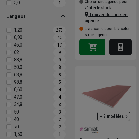
Choisir une agence pour
5,0
1
vérifier le stock
Trouver du stock en
Largeur
agence
Livraison disponible selon
1,20
273
stock agence
0,90
42
46,0
17
62
9
88,8
9
50,0
8
68,8
8
98,8
5
0,60
4
47,0
4
34,8
3
50
3
+ 2 modèles
48
2
70
2
1,50
1