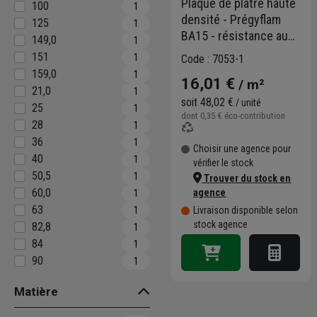
Plaque de plâtre haute
100
1
densité - Prégyflam
125
1
BA15 - résistance au
149,0
1
feu A2-s1,d0 - 2,50 M x
151
1
Code : 7053-1
1,20 M - ép. 15,0 MM
159,0
1
16,01 €
/ m²
21,0
1
soit
48,02 €
/ unité
25
1
dont
0,35 €
éco-contribution
28
1
36
1
Choisir une agence pour
40
1
vérifier le stock
50,5
1
Trouver du stock en
60,0
agence
1
63
1
Livraison disponible selon
stock agence
82,8
1
84
1
90
1
Matière