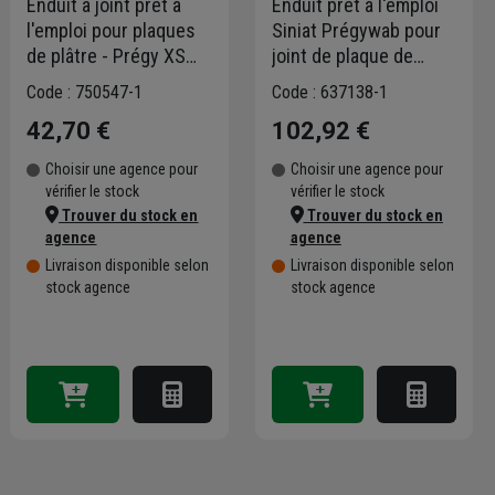
Enduit à joint prêt à
Enduit prêt à l'emploi
l'emploi pour plaques
Siniat Prégywab pour
de plâtre - Prégy XS
joint de plaque de
Siniat - allégé et
plâtre en local très
Code : 750547-1
Code : 637138-1
séchage rapide - seau
humide - blanc - seau
42,70 €
102,92 €
de 15,0 KG
de 25 KG
Choisir une agence pour
Choisir une agence pour
vérifier le stock
vérifier le stock
Trouver du stock en
Trouver du stock en
agence
agence
Livraison disponible selon
Livraison disponible selon
stock agence
stock agence