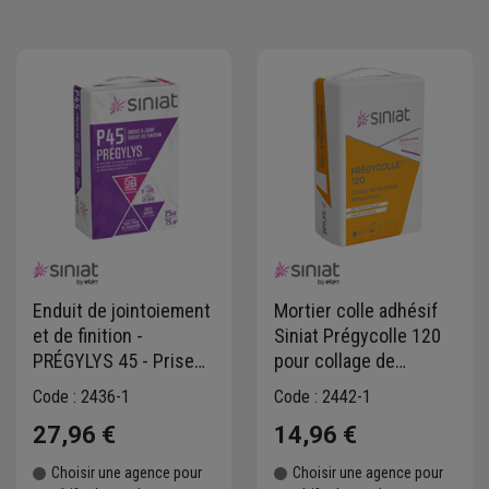
Enduit de jointoiement
Mortier colle adhésif
et de finition -
Siniat Prégycolle 120
PRÉGYLYS 45 - Prise
pour collage de
Normale - sac de 25kg
doublage isolant et
Code : 2436-1
Code : 2442-1
plaque de plâtre - sac
27,96 €
14,96 €
de 25 KG
Choisir une agence pour
Choisir une agence pour