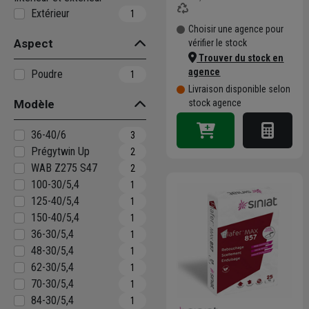
Extérieur
1
Choisir une agence pour
Aspect
vérifier le stock
Trouver du stock en
agence
Poudre
1
Livraison disponible selon
Modèle
stock agence
36-40/6
3
Prégytwin Up
2
WAB Z275 S47
2
100-30/5,4
1
125-40/5,4
1
150-40/5,4
1
36-30/5,4
1
48-30/5,4
1
62-30/5,4
1
70-30/5,4
1
84-30/5,4
1