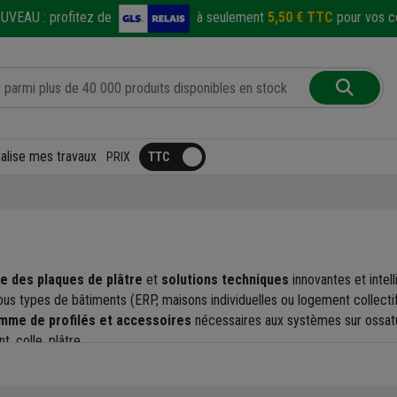
UVEAU :
profitez de
à seulement
5,50 € TTC
pour vos co
éalise mes travaux
PRIX
te des plaques de plâtre
et
solutions techniques
innovantes et intel
ous types de bâtiments (ERP, maisons individuelles ou logement collectif
mme de profilés et accessoires
nécessaires aux systèmes sur ossature
t, colle, plâtre…