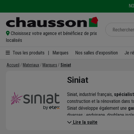
NO
Choisissez votre agence et bénéficiez de prix
localisés
Tous les produits
|
Marques
Nos salles d'exposition
Je r
Accueil
Materiaux
Marques
Siniat
Siniat
Siniat, industriel français,
spécialis
construction et la rénovation dans t
Siniat développe également une
ga
diverses : enduisage, doublage isolan
Lire la suite