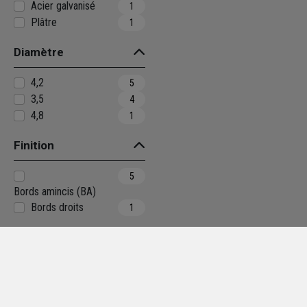
Acier galvanisé
1
Plâtre
1
Diamètre
4,2
5
3,5
4
4,8
1
Finition
5
Bords amincis (BA)
Bords droits
1
Longueur
2,50
90
2,60
88
3,00
71