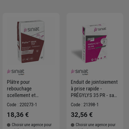
Plâtre pour
Enduit de jointoiement
rebouchage
à prise rapide -
scellement et
PRÉGYLYS 35 PR - sac
enduisage - prise
de 25 KG
Code : 220273-1
Code : 21398-1
contrôlée - Plafer Max
18,36 €
32,56 €
737 Siniat - Sac de 25
kg
Choisir une agence pour
Choisir une agence pour