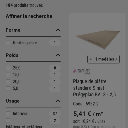
184
produits trouvés
Affiner la recherche
Forme
Rectangulaire
1
Poids
+ 11 modèles
25,0
8
15,0
1
Plaque de plâtre
20,0
1
standard Siniat
5,0
1
Prégyplac BA13 - 2,50
Usage
M x 1,20 M - ép. 12,5
Code : 6952-2
MM
5,41 €
Intérieur
/ m²
37
2
soit
16,24 €
/ unité
Intérieur et extérieur
dont
0,23 €
éco-contribution