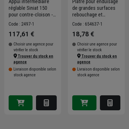
Appui intermédiaire
Plâtre pour enduisage
réglable Siniat 150
de grandes surfaces
pour contre-cloison -
rebouchage et
longueur 65 à 150 mm
scellement - Plafer Pro
Code : 2497-1
Code : 654637-1
- boîte de 50 pièces
900 Siniat - prise
117,61 €
18,78 €
longue - sac de 25 KG
Choisir une agence pour
Choisir une agence pour
vérifier le stock
vérifier le stock
Trouver du stock en
Trouver du stock en
agence
agence
Livraison disponible selon
Livraison disponible selon
stock agence
stock agence