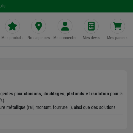
lis
Mes produits
Nos agences
Me connecter
Mes devis
Mes paniers
ligentes pour
cloisons, doublages, plafonds et isolation
pour la
s).
 métallique (rail, montant, fourrure…), ainsi que des solutions