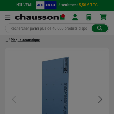
NOUVEAU :
à seulement
5,50 € TTC
Plaque acoustique