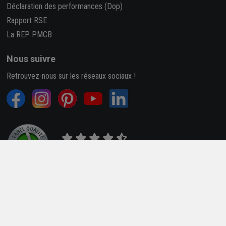
Déclaration des performances (Dop)
Rapport RSE
La REP PMCB
Nous suivre
Retrouvez-nous sur les réseaux sociaux !
4,7/5