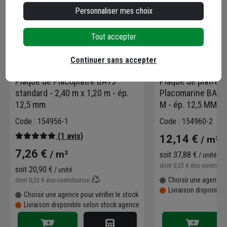
Personnaliser mes choix
Tout accepter
Continuer sans accepter
Plaque de Placoplatre BA13
Plaque de plâtre h
standard - 2,40 m x 1,20 m - ép.
Placomarine BA13 
12,5 mm
M - ép. 12,5 MM
Code : 154956-1
Code : 154960-2
(1 avis)
12,14 €
/ m²
7,26 €
/ m²
soit
37,88 €
/ unité
dont
0,23 €
éco-contribu
soit
20,90 €
/ unité
Choisir une agence p
dont
0,23 €
éco-contribution
Livraison disponibl
Choisir une agence pour vérifier le stock
Livraison disponible selon stock agence