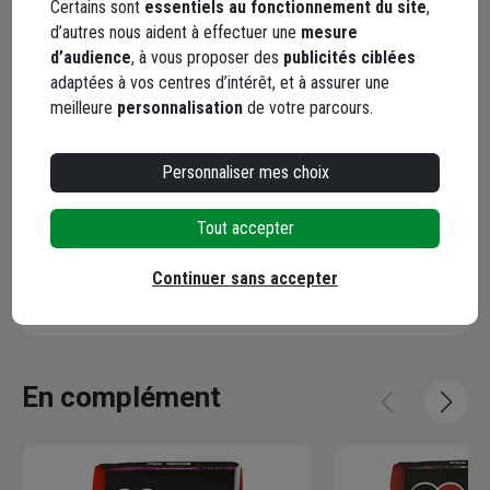
Points forts
Certains sont
essentiels au fonctionnement du site
,
d’autres nous aident à effectuer une
mesure
d’audience
, à vous proposer des
publicités ciblées
Description
adaptées à vos centres d’intérêt, et à assurer une
meilleure
personnalisation
de votre parcours.
Conseils d'utilisation
Personnaliser mes choix
Caractéristiques
Tout accepter
Documents
Continuer sans accepter
En complément