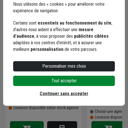
Nous utilisons des « cookies » pour améliorer votre
expérience de navigation.
Certains sont
essentiels au fonctionnement du site
,
d’autres nous aident à effectuer une
mesure
d’audience
, à vous proposer des
publicités ciblées
adaptées à vos centres d’intérêt, et à assurer une
Profilé d'angle déployé acier avec
Modénature perfor
meilleure
personnalisation
de votre parcours.
jonc PVC ORNÉA - Naturel - Long.
départ acier avec
ORNÉA - Blanc - L.
Personnaliser mes choix
Code : 759982-1
Code : 760006-1
2,28 €
(1 avis
/ mètre
Tout accepter
4,12 €
soit
6,84 €
/ mètr
/ unité
Continuer sans accepter
dont
0,02 €
éco-contribution
soit
12,35 €
/ unité
Choisir une agence pour vérifier le stock
dont
0,02 €
éco-contribu
Livraison disponible selon stock agence
Choisir une agence p
Livraison disponibl