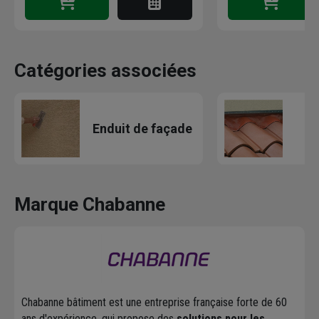
Catégories associées
Enduit de façade
So
Marque Chabanne
Chabanne bâtiment est une entreprise française forte de 60
ans d'expérience, qui propose des
solutions pour les