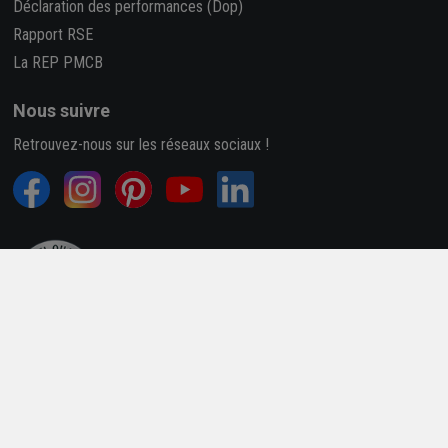
Déclaration des performances (Dop)
Rapport RSE
La REP PMCB
Nous suivre
Retrouvez-nous sur les réseaux sociaux !
4,7/5