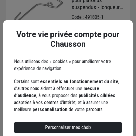
pour plafonds
suspendus - longueur
100,0 MM - 100 pièces
Code : 491805-1
57,77 €
+ 1 modèle
Votre vie privée compte pour
dont
0,01 €
éco-contribution
Chausson
Choisir une agence pour vérifier le stock
Trouver du stock en agence
Livraison disponible selon stock agence
Nous utilisons des « cookies » pour améliorer votre
expérience de navigation.
Certains sont
essentiels au fonctionnement du site
,
d’autres nous aident à effectuer une
mesure
d’audience
, à vous proposer des
publicités ciblées
adaptées à vos centres d’intérêt, et à assurer une
Protège angle en
meilleure
personnalisation
de votre parcours.
plastique pour arête de
cloison en plaque de
plâtre - 25,0 MM x 25,0
Personnaliser mes choix
Code : 87729-1
MM - 2,50 M