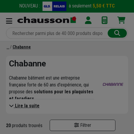
NOUVEAU :
à seulement
5,50 € TTC
Chabanne
Chabanne
Chabanne bâtiment est une entreprise
française forte de 60 ans d'expérience, qui
propose des
solutions pour les plaquistes
et façadiers
.
Chabanne bâtiment fabrique et distribue pour
Lire la suite
fournir aux professionnels du bâtiment du
matériel de qualité adapté à leurs métiers :
Filtrer
20
produits trouvés
Façadiers
: arêtes de façade ,
modénatures déployées et perforées,