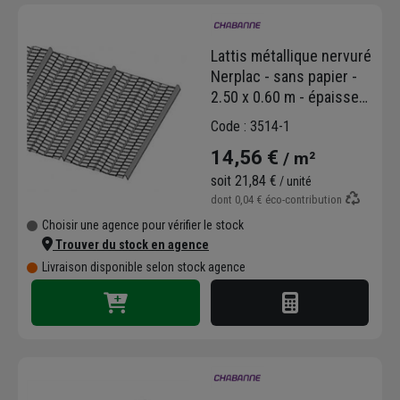
joints de dilatation
Plaquiste
: suspentes de plafond
Lattis métallique nervuré
(sécable ou non), éclisses universelles
Nerplac - sans papier -
et intégrales, suspentes pivotantes,
2.50 x 0.60 m - épaisseur
cavalier droit, suspente poutrelle béton,
0.32 mm
Nerplac avec ou sans papier
Code : 3514-1
14,56 €
/ m²
soit
21,84 €
/ unité
dont
0,04 €
éco-contribution
Choisir une agence pour vérifier le stock
Trouver du stock en agence
Livraison disponible selon stock agence