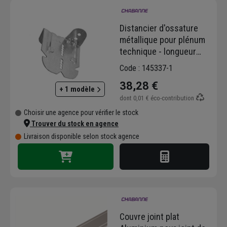
Distancier d'ossature
métallique pour plénum
technique - longueur
45,0 MM - boîte de 100
Code : 145337-1
unités
38,28 €
+ 1 modèle
dont
0,01 €
éco-contribution
Choisir une agence pour vérifier le stock
Trouver du stock en agence
Livraison disponible selon stock agence
Couvre joint plat