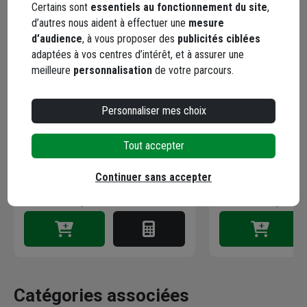
Certains sont
essentiels au fonctionnement du site
,
d’autres nous aident à effectuer une
mesure
d’audience
, à vous proposer des
publicités ciblées
adaptées à vos centres d’intérêt, et à assurer une
meilleure
personnalisation
de votre parcours.
Camion à peinture rectangulaire
Rouleau de peintu
L'Outil Parfait - Contenance 7
façades - L'Outil P
Personnaliser mes choix
litres - 290 x 200 x 190 mm
Polyacrylique mé
Code : 703780-1
Code : 703848-1
Tout accepter
4,19 €
12,98 €
Continuer sans accepter
Choisir une agence pour vérifier le stock
Choisir une agence p
Livraison disponible
Livraison disponible
Catégories associées