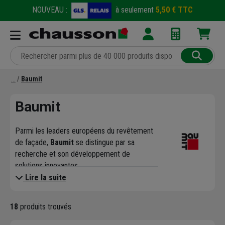
NOUVEAU :
à seulement
5,50 € TTC
Baumit
Baumit
Parmi les leaders européens du revêtement
de façade,
Baumit
se distingue par sa
recherche et son développement de
solutions innovantes.
Cette entreprise de matériaux de
Lire la suite
construction est spécialisée dans les
peintures et enduits
organiques et
18
produits trouvés
hydrauliques, les éléments de rénovation
extérieur, et l'
Isolation Thermique par