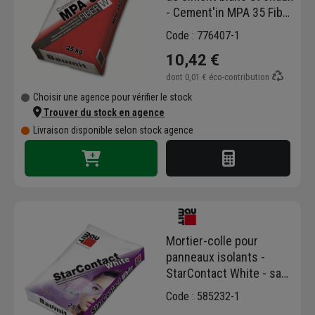
- Cement'in MPA 35 Fiber
W - sac de 25 KG
Code : 776407-1
10,42 €
dont
0,01 €
éco-contribution
Choisir une agence pour vérifier le stock
Trouver du stock en agence
Livraison disponible selon stock agence
Mortier-colle pour
panneaux isolants -
StarContact White - sac
de 25 kg
Code : 585232-1