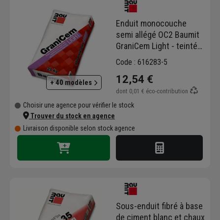
l'Extérieur (ITE)
.
Elle propose également des matériaux
Enduit monocouche
destinés aux
travaux de gros œuvre
semi allégé OC2 Baumit
comme le mortier, le béton, le sable ou le
GraniCem Light - teinté
gravier.
Monaco - grain fin - 25
Code : 616283-5
KG
12,54 €
+ 40 modèles
dont
0,01 €
éco-contribution
Choisir une agence pour vérifier le stock
Trouver du stock en agence
Livraison disponible selon stock agence
Sous-enduit fibré à base
de ciment blanc et chaux