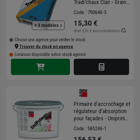
Tradi'chaux Clair - Grain
moyen - Oslo - sac de 25
Code : 790646-5
kg
15,30 €
+ 3 modèles
dont
0,01 €
éco-contribution
Choisir une agence pour vérifier le stock
Trouver du stock en agence
Livraison disponible selon stock agence
Primaire d'accrochage et
régulateur d'absorption
pour façades - Uniprimer
Baumit - seau de 25 kg
Code : 585246-1
156,53 €