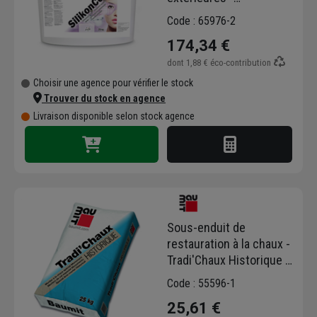
SilikonColor - RAL 0893 -
Code : 65976-2
Gris foncé - seau de 14l
174,34 €
dont
1,88 €
éco-contribution
Choisir une agence pour vérifier le stock
Trouver du stock en agence
Livraison disponible selon stock agence
Sous-enduit de
restauration à la chaux -
Tradi'Chaux Historique -
coloris Oslo - sac de 25
Code : 55596-1
kg
25,61 €