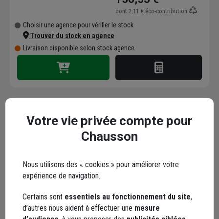
dont
2,11 €
éco-contribution
Choisir une agence pour vérifier le stock
Trouver du stock en agence
Livraison disponible selon stock agence
Votre vie privée compte pour
Sous-enduit au ciment-
Chausson
chaux gris -
soubassements et
parties enterrées -
Code : 699765-1
Nous utilisons des « cookies » pour améliorer votre
Cement'in MPA 62 SB -
expérience de navigation.
11,54 €
sac de 25 KG
dont
0,01 €
éco-contribution
Certains sont
essentiels au fonctionnement du site
,
Choisir une agence pour vérifier le stock
d’autres nous aident à effectuer une
mesure
Trouver du stock en agence