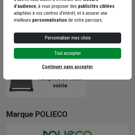
Caractéristiques
d’audience
, à vous proposer des
publicités ciblées
adaptées à vos centres d’intérêt, et à assurer une
meilleure
personnalisation
de votre parcours.
Documents
Personnaliser mes choix
Tout accepter
Catégories associées
Continuer sans accepter
Tampons de visite
voirie
Marque POLIECO