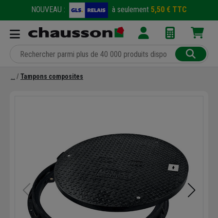
NOUVEAU :
à seulement
5,50 € TTC
Tampons composites