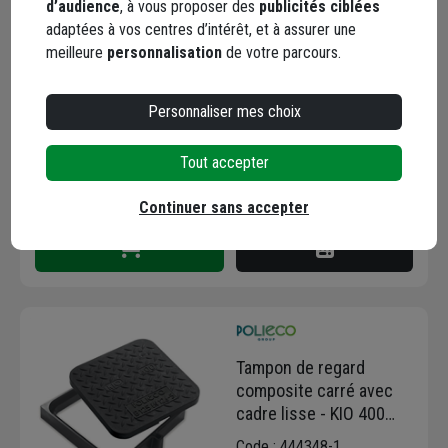
d’audience
, à vous proposer des
publicités ciblées
Tampon de regard
adaptées à vos centres d’intérêt, et à assurer une
composite carré - KIO
meilleure
personnalisation
de votre parcours.
700 B125 - 700,0 mm x
700,0 mm
Code : 444359-1
Personnaliser mes choix
348,36 €
+ 14 modèles
Choisir une agence pour vérifier le stock
Tout accepter
Trouver du stock en agence
Livraison disponible selon stock agence
Continuer sans accepter
Tampon de regard
composite carré avec
cadre lisse - KIO 400
B125 - 360,0 mm x 360,0
Code : 444348-1