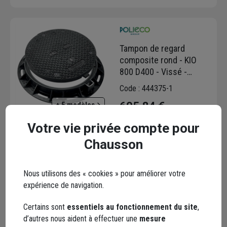
Tampon de regard
composite rond - KIO
800 D400 - Vissé -
couvercle libre - étanche
Code : 444375-1
et anti-odeurs - diamètre
605,84 €
+ 5 modèles
840 mm
Votre vie privée compte pour
Choisir une agence pour vérifier le stock
Trouver du stock en agence
Chausson
Livraison disponible selon stock agence
Nous utilisons des « cookies » pour améliorer votre
expérience de navigation.
Certains sont
essentiels au fonctionnement du site
,
d’autres nous aident à effectuer une
mesure