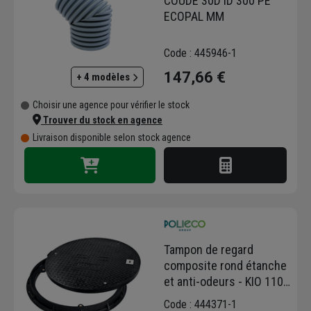
COUDE 30D ID 300 PE
ECOPAL MM
Code : 445946-1
147,66 €
+ 4 modèles
Choisir une agence pour vérifier le stock
Trouver du stock en agence
Livraison disponible selon stock agence
Tampon de regard
composite rond étanche
et anti-odeurs - KIO 1100
C250 - verrou et joint
Code : 444371-1