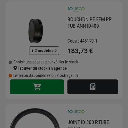
des tubes, des regards, des accessoires de
plomberie et des systèmes d'infiltration, tous
conçus pour une mise en œuvre facile et une
BOUCHON PE FEM PR
longévité optimale. Leurs produits, comme
TUB ANN ID400
les regards en polyéthylène, offrent une
alternative résistante aux matériaux
Code : 446170-1
traditionnels.
183,73 €
+ 2 modèles
Découvrez l'étendue des solutions Polieco
sur notre site. Ces équipements vous
Choisir une agence pour vérifier le stock
permettront de réaliser vos projets
Trouver du stock en agence
d'infrastructures en toute confiance, avec
Livraison disponible selon stock agence
des produits qui garantissent la sécurité et la
performance des installations.
JOINT ID 300 P.TUBE