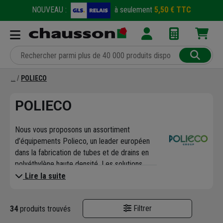
NOUVEAU :
à seulement
5,50 € TTC
POLIECO
POLIECO
Nous vous proposons un assortiment
d’équipements Polieco, un leader européen
dans la fabrication de tubes et de drains en
polyéthylène haute densité. Les solutions
Polieco sont conçues pour les réseaux de
Lire la suite
canalisation et d'assainissement, et sont
reconnues pour leur qualité et leur durabilité.
Filtrer
34
produits trouvés
Les produits Polieco répondent aux
exigences les plus strictes. La gamme inclut