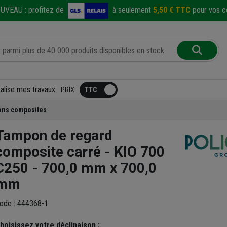
UVEAU :
profitez de
à seulement
5,50 € TTC
pour vos co
éalise mes travaux
PRIX
ns composites
Tampon de regard
composite carré - KIO 700
C250 - 700,0 mm x 700,0
mm
ode : 444368-1
hoisissez votre déclinaison :