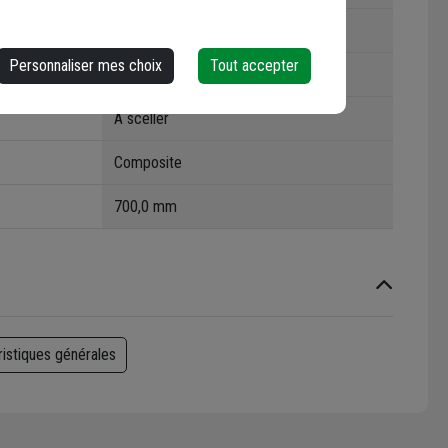
Carrée
Personnaliser mes choix
Tout accepter
KIO 700 C250
À sceller
Composite
700,0 mm
ristiques générales