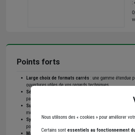
:
O
v
Points forts
Large choix de formats carrés
: une gamme étendue pou
ouvertures utiles de vos regards techniques.
Sécurité et confort
: équipé d'un joint SBR intégré, il é
passage des usagers et assure une assise stable.
Surface antidérapante
: le design du couvercle garanti
même par temps humide, pour la sécurité des piétons et c
Nous utilisons des « cookies » pour améliorer vot
Système de verrouillage
: verrouillage robuste par vis 
pour prévenir le vandalisme et sécuriser les accès aux ré
Certains sont
essentiels au fonctionnement du
Matériau amagnétique
: contrairement à la fonte, le co