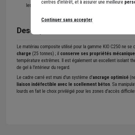
centres d’intérêt, et à assurer une meilleure
pers
les ondes radio, ce qui est parfait pour les réseaux de té
Continuer sans accepter
Description
Le matériau composite utilisé pour la gamme KIO C250 ne se
charge
(25 tonnes) ; il
conserve ses propriétés mécaniqu
température extrêmes. Il est également un excellent isolant the
de gel à l'intérieur du regard.
Le cadre carré est muni d'un système d'
ancrage optimisé
(ne
liaison indéfectible avec le scellement béton
. Sa manipula
lourds en fait le choix privilégié pour les zones d'accès difficile