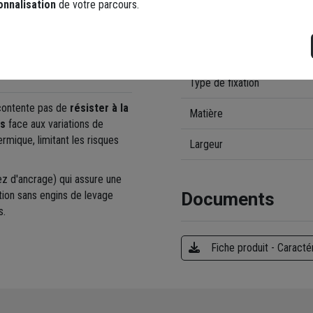
onnalisation
de votre parcours.
lécommunications intelligents.
Forme
Modèle
Type de fixation
 contente pas de
résister à la
Matière
es
face aux variations de
rmique, limitant les risques
Largeur
z d'ancrage) qui assure une
tion sans engins de levage
Documents
s.
Fiche produit - Caracté