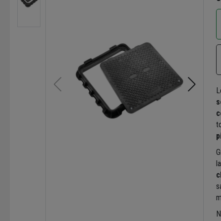
L
s
c
t
p
G
l
c
s
m
N