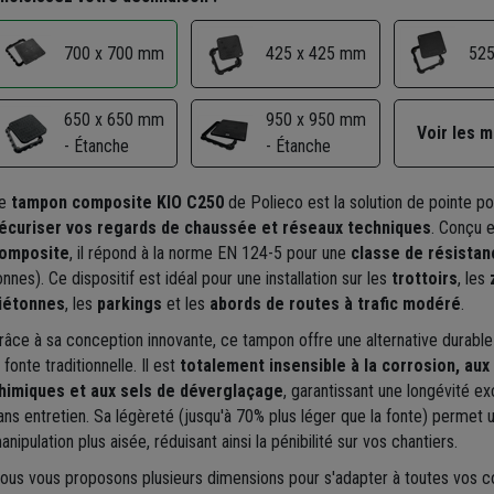
425 x 425 mm
525
700 x 700 mm
650 x 650 mm
950 x 950 mm
Voir les 
- Étanche
- Étanche
e
tampon composite KIO C250
de Polieco est la solution de pointe po
écuriser vos regards de chaussée et réseaux techniques
. Conçu 
omposite
, il répond à la norme EN 124-5 pour une
classe de résista
onnes). Ce dispositif est idéal pour une installation sur les
trottoirs
, les
iétonnes
, les
parkings
et les
abords de routes à trafic modéré
.
râce à sa conception innovante, ce tampon offre une alternative durable
a fonte traditionnelle. Il est
totalement insensible à la corrosion, aux
himiques et aux sels de déverglaçage
, garantissant une longévité ex
ans entretien. Sa légèreté (jusqu'à 70% plus léger que la fonte) permet 
anipulation plus aisée, réduisant ainsi la pénibilité sur vos chantiers.
ous vous proposons plusieurs dimensions pour s'adapter à toutes vos co