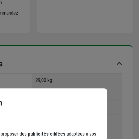
m.
 commandez
s
29,00 kg
K700C250VE
n
700,0 mm
Sol
s proposer des
publicités ciblées
adaptées à vos
Extérieur