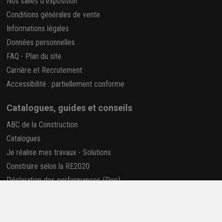
Nos salles d'exposition
Conditions générales de vente
Informations légales
Données personnelles
FAQ
-
Plan du site
Carrière et Recrutement
Accessibilité : partiellement conforme
Catalogues, guides et conseils
ABC de la Construction
Catalogues
Je réalise mes travaux
-
Solutions
Construire selon la RE2020
Déclaration des performances (Dop)
Rapport RSE
La REP PMCB