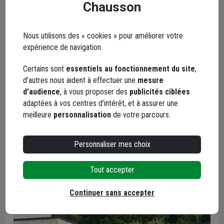
Chausson
Vous pourrez aussi découvrir les accessoires de pose
nécessaires pour poser votre bardage.
Nous utilisons des « cookies » pour améliorer votre
Construction neuve ou rénovation, rendez votre maison unique
expérience de navigation.
!
Certains sont
essentiels au fonctionnement du site
,
VOIR LES BARDAGES
d’autres nous aident à effectuer une
mesure
d’audience
, à vous proposer des
publicités ciblées
adaptées à vos centres d’intérêt, et à assurer une
meilleure
personnalisation
de votre parcours.
Personnaliser mes choix
Tout accepter
Continuer sans accepter