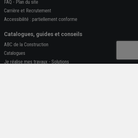
FAQ
-
Plan du site
Carrière et Recrutement
Accessibilité : partiellement conforme
Catalogues, guides et conseils
ABC de la Construction
Catalogues
Je réalise mes travaux
-
Solutions
Construire selon la RE2020
Déclaration des performances (Dop)
Rapport RSE
La REP PMCB
Nous suivre
Retrouvez-nous sur les réseaux sociaux !