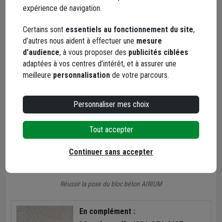
expérience de navigation.
Voir le produit
Certains sont
essentiels au fonctionnement du site
,
d’autres nous aident à effectuer une
mesure
Guide de mise en œuvre
d’audience
, à vous proposer des
publicités ciblées
adaptées à vos centres d’intérêt, et à assurer une
meilleure
personnalisation
de votre parcours.
Personnaliser mes choix
Tout accepter
Continuer sans accepter
Réussir la pose du bloc béton AIRIUM
En complément :