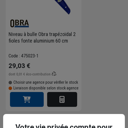
Niveau à bulle Obra trapézoïdal 2
fioles fonte aluminium 60 cm
Code : 475023-1
29,03 €
dont
0,01 €
éco-contribution
Choisir une agence pour vérifier le stock
Livraison disponible selon stock agence
Votre vie privée compte pour