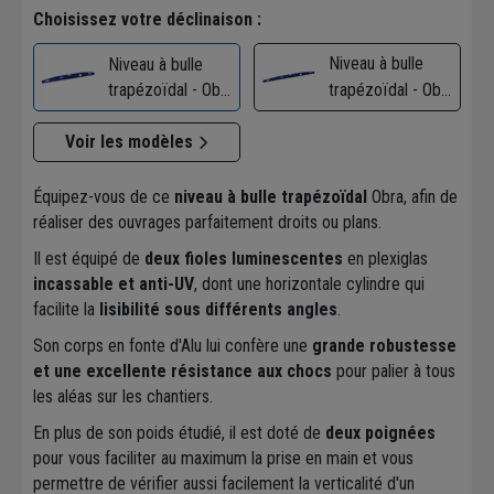
Choisissez votre déclinaison :
Niveau à bulle
Niveau à bulle
trapézoïdal - Obra
trapézoïdal - Obra
- corps en fonte
- corps en fonte
d'alu - longueur 60
Voir les modèles
d'alu - longueur 80
cm
cm
Équipez-vous de ce
niveau à bulle trapézoïdal
Obra, afin de
réaliser des ouvrages parfaitement droits ou plans.
Il est équipé de
deux fioles luminescentes
en plexiglas
incassable et anti-UV
, dont une horizontale cylindre qui
facilite la
lisibilité sous différents angles
.
Son corps en fonte d'Alu lui confère une
grande robustesse
et une excellente résistance aux chocs
pour palier à tous
les aléas sur les chantiers.
En plus de son poids étudié, il est doté de
deux poignées
pour vous faciliter au maximum la prise en main et vous
permettre de vérifier aussi facilement la verticalité d'un