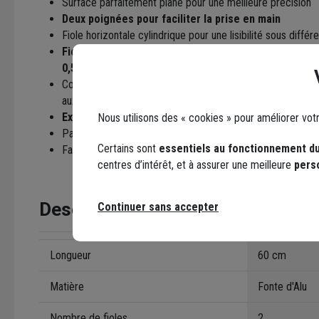
Surface parfaitement plane pour une meilleure précision
Deux poignées pour faciliter la prise en main
Fiole horizontale cylindrique pour une lisibilité sous différ
Fioles luminescentes en plexiglas incassable et ant
0,5 mm/m
Corps en fonte d'Alu : robustesse, résistance aux chocs, a
aux déformations
Excellente ergonomie
Nous utilisons des « cookies » pour améliorer vot
Pas d'arête vive
Certains sont
essentiels au fonctionnement du
Fabriqué en France
centres d’intérêt, et à assurer une meilleure
pers
Description
Continuer sans accepter
Longueur
60 cm
Matière
Fonte d'Alu
Nombre de fioles
2