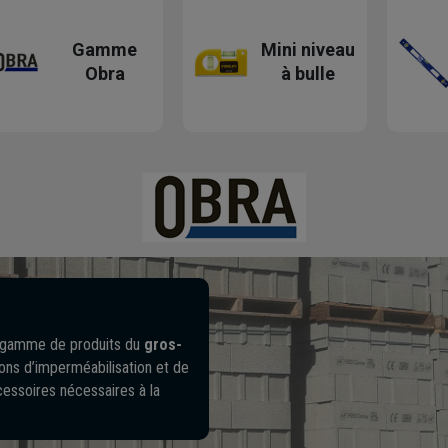
Gamme
Mini niveau
Obra
à bulle
 gamme de produits du
gros-
tions d’imperméabilisation et de
ccessoires nécessaires à la