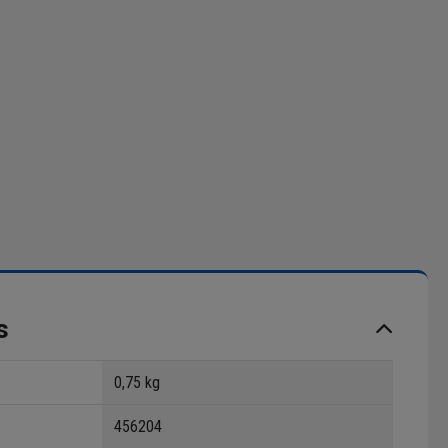
s
0,75 kg
456204