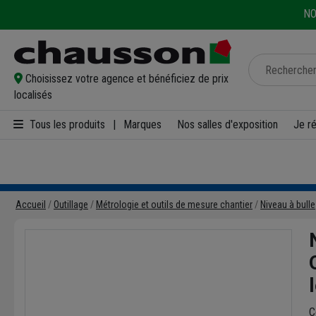
NO
Choisissez votre agence et bénéficiez de prix
localisés
Tous les produits
|
Marques
Nos salles d'exposition
Je r
Accueil
Outillage
Métrologie et outils de mesure chantier
Niveau à bulle
C