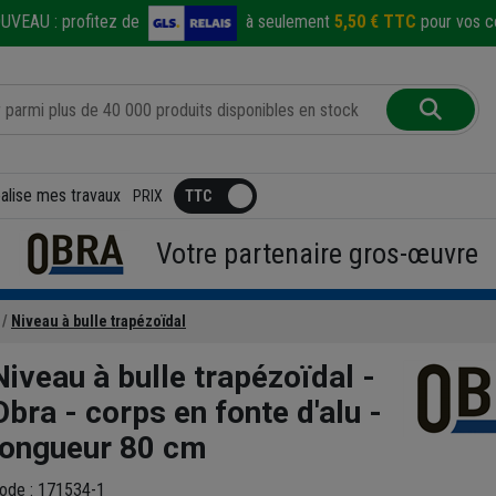
UVEAU :
profitez de
à seulement
5,50 € TTC
pour vos co
éalise mes travaux
PRIX
Votre partenaire gros-œuvre
Niveau à bulle trapézoïdal
Niveau à bulle trapézoïdal -
Obra - corps en fonte d'alu -
longueur 80 cm
ode : 171534-1