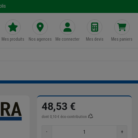
lis
Mes produits
Nos agences
Me connecter
Mes devis
Mes paniers
48,53 €
dont
0,10 €
éco-contribution
-
+