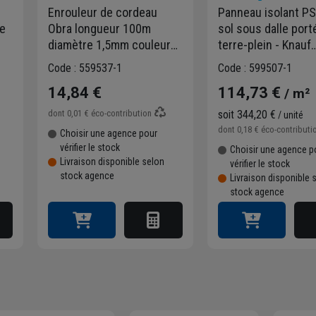
Enrouleur de cordeau
Panneau isolant PS
te
Obra longueur 100m
sol sous dalle port
diamètre 1,5mm couleur
terre-plein - Knauf
jaune
XTherm Dalle Port
Code : 559537-1
Code : 599507-1
- 3,75 m².K/W - 2,5
14,84 €
114,73 €
/ m²
1,20 M - ép.120 M
dont
0,01 €
éco-contribution
soit
344,20 €
/ unité
dont
0,18 €
éco-contributi
Choisir une agence pour
vérifier le stock
Choisir une agence p
Livraison disponible selon
vérifier le stock
stock agence
Livraison disponible 
stock agence