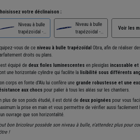
hoisissez votre déclinaison :
Niveau à bulle
Niveau à bulle
Voir les 
trapézoïdal -
trapézoïdal -
Obra - corps en
Obra - corps en
fonte d'alu -
fonte d'alu -
quipez-vous de ce
niveau à bulle trapézoïdal
Obra, afin de réaliser d
longueur 80 cm
longueur 60 cm
arfaitement droits ou plans.
l est équipé de
deux fioles luminescentes
en plexiglas
incassable et
ont une horizontale cylindre qui facilite la
lisibilité sous différents an
on corps en fonte d'Alu lui confère une
grande robustesse et une exc
ésistance aux chocs
pour palier à tous les aléas sur les chantiers.
n plus de son poids étudié, il est doté de
deux poignées
pour vous facil
aximum la prise en main et vous permettre de vérifier aussi facilement la
'un ouvrage que son horizontalité.
out bon bricoleur possède son niveau à bulle, n'attendez plus pour c
ôtre !