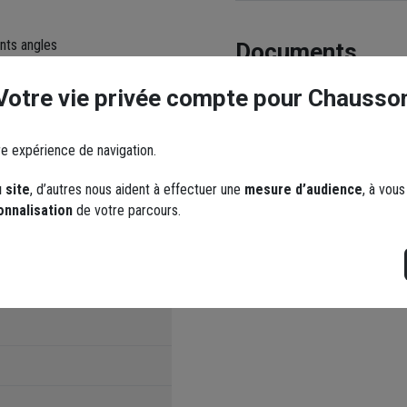
ents angles
Documents
i-UV avec une précision de
Votre vie privée compte pour Chausso
ux variations thermiques et
Fiche produit - Caracté
re expérience de navigation.
 site
, d’autres nous aident à effectuer une
mesure d’audience
, à vou
onnalisation
de votre parcours.