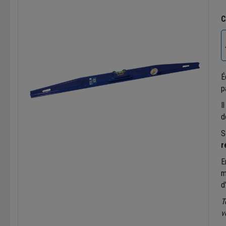
C
É
p
I
d
S
r
E
m
d
T
v