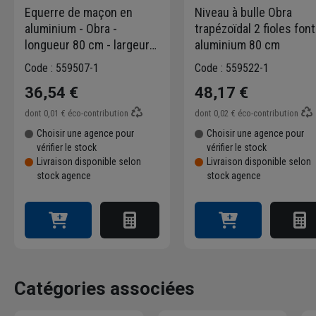
Equerre de maçon en
Niveau à bulle Obra
aluminium - Obra -
trapézoïdal 2 fioles fon
longueur 80 cm - largeur
aluminium 80 cm
60 cm
Code : 559507-1
Code : 559522-1
36,54 €
48,17 €
dont
0,01 €
éco-contribution
dont
0,02 €
éco-contribution
Choisir une agence pour
Choisir une agence pour
vérifier le stock
vérifier le stock
Livraison disponible selon
Livraison disponible selon
stock agence
stock agence
Catégories associées