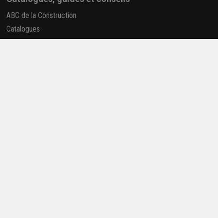
ABC de la Construction
Catalogues
Je réalise mes travaux
-
Solutions
Construire selon la RE2020
Déclaration des performances (Dop)
Rapport RSE
La REP PMCB
Nous suivre
Retrouvez-nous sur les réseaux sociaux !
4,7/5