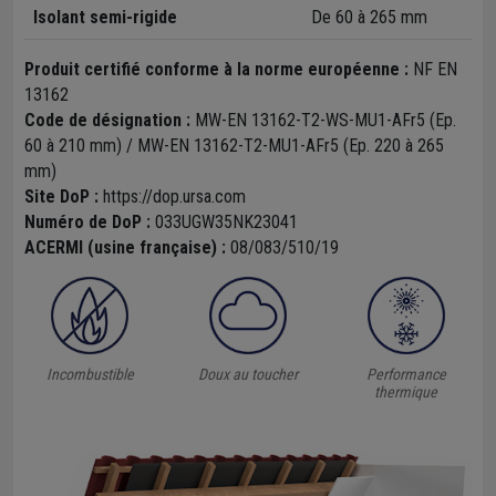
Isolant semi-rigide
De 60 à 265 mm
Produit certifié conforme à la norme européenne :
NF EN
13162
Code de désignation :
MW-EN 13162-T2-WS-MU1-AFr5 (Ep.
60 à 210 mm) / MW-EN 13162-T2-MU1-AFr5 (Ep. 220 à 265
mm)
Site DoP :
https://dop.ursa.com
Numéro de DoP :
033UGW35NK23041
ACERMI (usine française) :
08/083/510/19
Incombustible
Doux au toucher
Performance
thermique