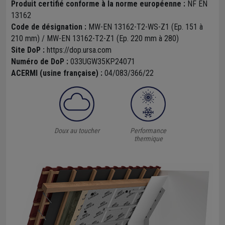
Produit certifié conforme à la norme européenne :
NF EN
13162
Code de désignation :
MW-EN 13162-T2-WS-Z1 (Ep. 151 à
210 mm) / MW-EN 13162-T2-Z1 (Ep. 220 mm à 280)
Site DoP :
https://dop.ursa.com
Numéro de DoP :
033UGW35KP24071
ACERMI (usine française) :
04/083/366/22
Doux au toucher
Performance
thermique