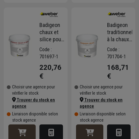
Badigeon
Badigeon
chaux et
traditionnel
silice pour
à la chaux
rénovation
aérienne
Code :
Code :
de façade -
Weber
701697-1
701704-1
WEBER -
220,76
168,71
seau de 10
KG
€
€
Choisir une agence pour
Choisir une agence pour
vérifier le stock
vérifier le stock
Trouver du stock en
Trouver du stock en
agence
agence
Livraison disponible selon
Livraison disponible selon
stock agence
stock agence