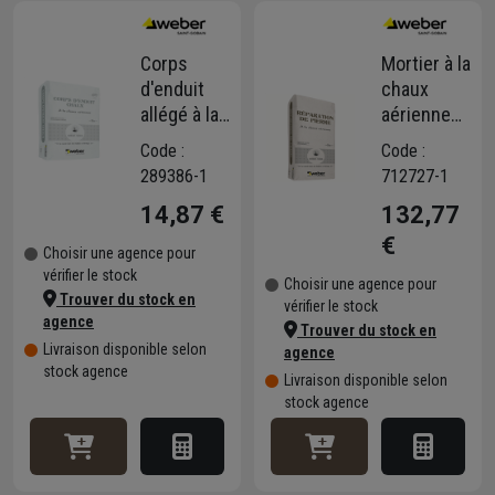
Corps
Mortier à la
d'enduit
chaux
allégé à la
aérienne
chaux
Weber
Code :
Code :
aérienne -
pour
289386-1
712727-1
dressage
réparation
14,87 €
132,77
des
de pierre
maçonneries
€
Choisir une agence pour
anciennes
vérifier le stock
Choisir une agence pour
- blanc -
Trouver du stock en
vérifier le stock
sac de 25
agence
Trouver du stock en
KG
Livraison disponible selon
agence
stock agence
Livraison disponible selon
stock agence