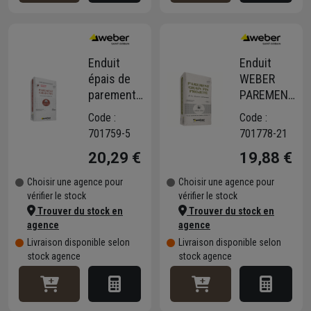
Enduit
Enduit
épais de
WEBER
parement
PAREMENT
manuel à
GRAIN FIN
Code :
Code :
chaux
PROJETÉ
701759-5
701778-21
aérienne
20,29 €
19,88 €
Weber Cal
F
Choisir une agence pour
Choisir une agence pour
vérifier le stock
vérifier le stock
Trouver du stock en
Trouver du stock en
agence
agence
Livraison disponible selon
Livraison disponible selon
stock agence
stock agence