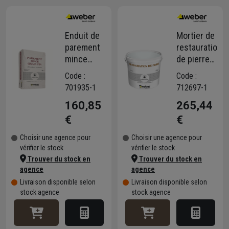
Enduit de
Mortier de
parement
restauration
mince
de pierre
Weber
Weber -
Code :
Code :
grain fin - à
seau de 21
701935-1
712697-1
la chaux
kg
160,85
265,44
aérienne
€
€
Choisir une agence pour
Choisir une agence pour
vérifier le stock
vérifier le stock
Trouver du stock en
Trouver du stock en
agence
agence
Livraison disponible selon
Livraison disponible selon
stock agence
stock agence