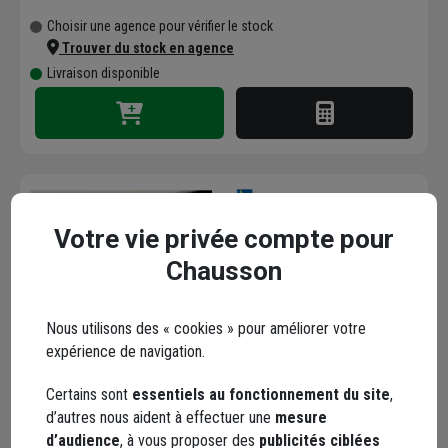
Choisir une agence pour vérifier le stock
Trouver du stock en agence
Livraison disponible
Kit d'étanchéité complet
Votre vie privée compte pour
Sportub pour porte
Chausson
manuelle de 3 x 3 m -
2200E/300 Mantion
Code : 770101-1
Nous utilisons des « cookies » pour améliorer votre
749,03 €
expérience de navigation.
dont
0,10 €
éco-contribution
Certains sont
essentiels au fonctionnement du site
,
Choisir une agence pour vérifier le stock
d’autres nous aident à effectuer une
mesure
Trouver du stock en agence
d’audience
, à vous proposer des
publicités ciblées
Livraison disponible