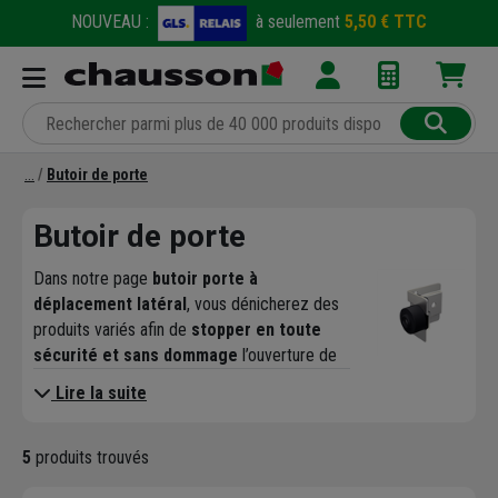
NOUVEAU :
à seulement
5,50 € TTC
Butoir de porte
Butoir de porte
Dans notre page
butoir porte à
déplacement latéral
, vous dénicherez des
produits variés afin de
stopper en toute
sécurité et sans dommage
l’ouverture de
toutes vos portes à déplacement latéral.
Lire la suite
Retrouvez dans cette catégorie une gamme
variée de butoirs de portes pour
maîtriser la
5
produits trouvés
fin d’ouverture de ses portes
. Les
professionnels trouveront ainsi des
butées