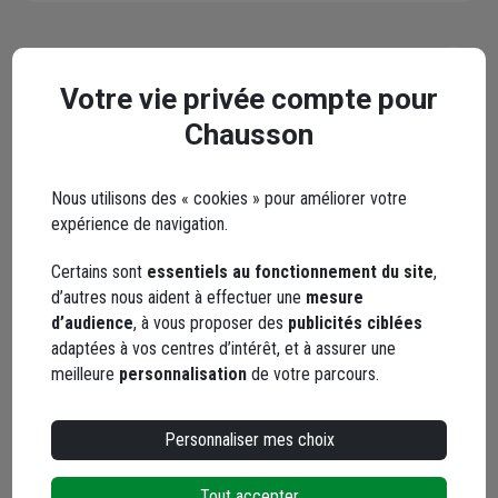
En complément
Votre vie privée compte pour
Chausson
Nous utilisons des « cookies » pour améliorer votre
expérience de navigation.
Certains sont
essentiels au fonctionnement du site
,
d’autres nous aident à effectuer une
mesure
d’audience
, à vous proposer des
publicités ciblées
adaptées à vos centres d’intérêt, et à assurer une
meilleure
personnalisation
de votre parcours.
Casque chantier réglable Opale
Pantalon de trava
Personnaliser mes choix
blanc avec garniture frontale - 6
genouillères - Cla
points d'ancrage Taliaplast
gris et noir - Taill
Tout accepter