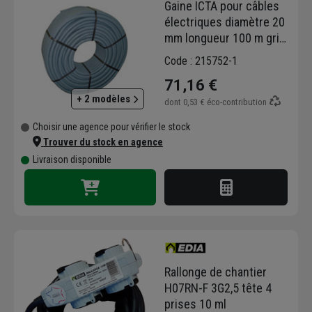
Gaine ICTA pour câbles
électriques diamètre 20
mm longueur 100 m gris
avec tire-fil
Code : 215752-1
71,16 €
+ 2 modèles
dont
0,53 €
éco-contribution
Choisir une agence pour vérifier le stock
Trouver du stock en agence
Livraison disponible
Rallonge de chantier
H07RN-F 3G2,5 tête 4
prises 10 ml