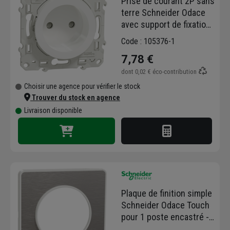
Prise de courant 2P sans
terre Schneider Odace
avec support de fixation
à visser - blanc - 16 A -
Code : 105376-1
250 V
7,78 €
dont
0,02 €
éco-contribution
Choisir une agence pour vérifier le stock
Trouver du stock en agence
Livraison disponible
Plaque de finition simple
Schneider Odace Touch
pour 1 poste encastré -
alu brossé liseré blanc