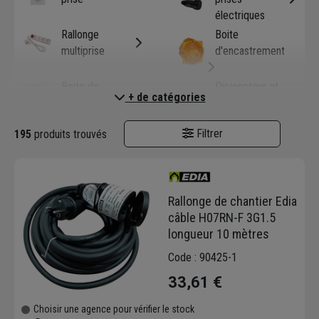
électriques
Rallonge
Boite
multiprise
d'encastrement
Boite de
Disjoncteur et
+ de catégories
dérivation
interrupteur
différentiel
Filtrer
195
produits trouvés
Gaine ICT et
Moulure et
TP
goulotte
électriques
Tableaux et
Tube IRL
Rallonge de chantier Edia
coffrets
câble H07RN-F 3G1.5
électriques
longueur 10 mètres
Code : 90425-1
33,61 €
Choisir une agence pour vérifier le stock