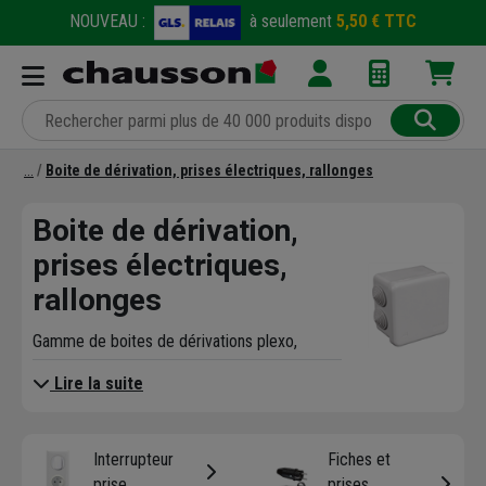
NOUVEAU :
à seulement
5,50 € TTC
Boite de dérivation, prises électriques, rallonges
Boite de dérivation,
prises électriques,
rallonges
Gamme de boites de dérivations plexo,
goulottes, boutons poussoirs, disjoncteurs,
Lire la suite
fusibles.
Interrupteur
Fiches et
prise
prises