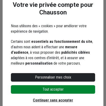
pour 1 poste encastré -
Votre vie privée compte pour
blanc brillant RAL 9003
Code : 105371-1
Chausson
1,73 €
Nous utilisons des « cookies » pour améliorer votre
Choisir une agence pour vérifier le stock
expérience de navigation.
Trouver du stock en agence
Livraison disponible selon stock agence
Certains sont
essentiels au fonctionnement du site
,
d’autres nous aident à effectuer une
mesure
d’audience
, à vous proposer des
publicités ciblées
adaptées à vos centres d’intérêt, et à assurer une
meilleure
personnalisation
de votre parcours.
Détecteur de présence
Personnaliser mes choix
et de mouvement
Schneider Odace à
Tout accepter
encastrer - avec support
Code : 228227-1
de fixation à visser -
Continuer sans accepter
98,66 €
Anthracite