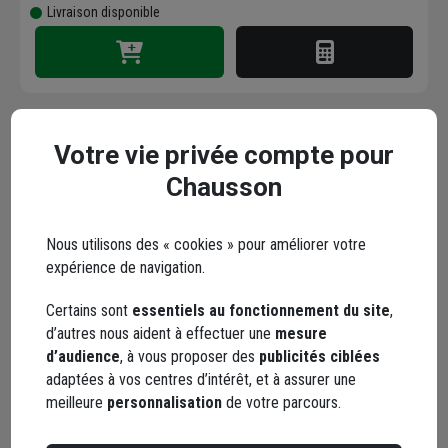
Livraison disponible
Votre vie privée compte pour
ROULEAUX DE
Chausson
MASQUAGE 50MX25MM
Nous utilisons des « cookies » pour améliorer votre
Code : 460243-1
expérience de navigation.
2,96 €
+ 1 modèle
Certains sont
essentiels au fonctionnement du site
,
Choisir une agence pour vérifier le stock
d’autres nous aident à effectuer une
mesure
Trouver du stock en agence
d’audience
, à vous proposer des
publicités ciblées
Livraison disponible selon stock agence
adaptées à vos centres d’intérêt, et à assurer une
meilleure
personnalisation
de votre parcours.