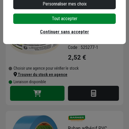
Personnaliser mes choix
Tout accepter
Ruban adhésif de
masquage avant peinture
Continuer sans accepter
- Edia - 24 mm x 50,00 m
Code : 525277-1
2,52 €
Choisir une agence pour vérifier le stock
Trouver du stock en agence
Livraison disponible
Ruban adhésif PVC