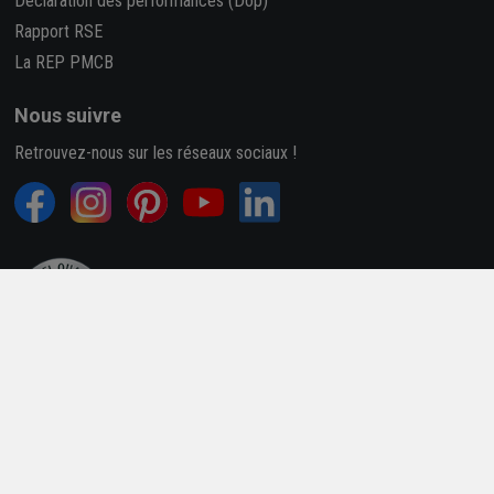
Déclaration des performances (Dop)
Rapport RSE
La REP PMCB
Nous suivre
Retrouvez-nous sur les réseaux sociaux !
4,7/5