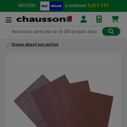
NOUVEAU :
à seulement
5,50 € TTC
Disque abrasif non perforé