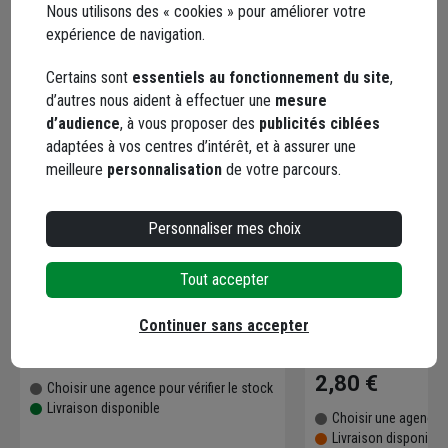
Nous utilisons des « cookies » pour améliorer votre
expérience de navigation.
Certains sont
essentiels au fonctionnement du site
,
d’autres nous aident à effectuer une
mesure
d’audience
, à vous proposer des
publicités ciblées
adaptées à vos centres d’intérêt, et à assurer une
meilleure
personnalisation
de votre parcours.
Personnaliser mes choix
Cale de ponçage manuel SEA
Lunettes masque 
avec 20 feuilles abrasives pour
monture en PVC so
Tout accepter
bois ou métal peint - 72x123mm -
polycarbonate inc
grain 40, 80 et 120
Code : 237967-1
Code : 580090-1
Continuer sans accepter
(3 avis
24,04 €
2,80 €
Choisir une agence pour vérifier le stock
Livraison disponible
Choisir une agence p
Livraison disponibl