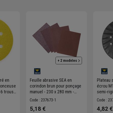
+ 2 modèles
ré en
Feuille abrasive SEA en
Plateau 
ponceuse
corindon brun pour ponçage
écrou M1
6 trous -
manuel - 230 x 280 mm -
semi-rig
grain fin - lot de 8
Code : 237673-1
Code : 23
5,18 €
4,82 €