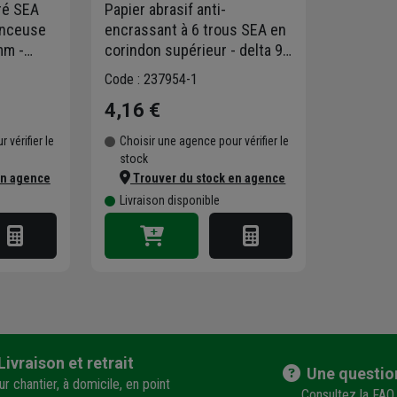
ré SEA
Papier abrasif anti-
onceuse
encrassant à 6 trous SEA en
mm -
corindon supérieur - delta 93
mm - grain 40 - lot de 4
Code : 237954-1
4,16 €
 vérifier le
Choisir une agence pour vérifier le
stock
en agence
Trouver du stock en agence
Livraison disponible
Livraison et retrait
Une questio
r chantier, à domicile, en point
Consultez la FAQ