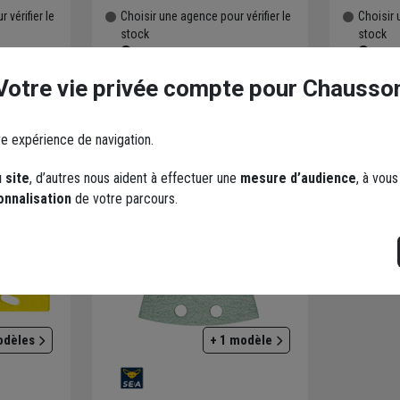
 vérifier le
Choisir une agence pour vérifier le
Choisir 
stock
stock
en agence
Trouver du stock en agence
Trouv
Livraison disponible
Livraiso
Votre vie privée compte pour Chausso
re expérience de navigation.
 site
, d’autres nous aident à effectuer une
mesure d’audience
, à vou
onnalisation
de votre parcours.
odèles
+ 1 modèle