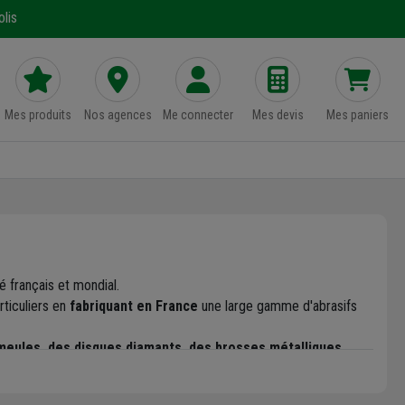
lis
Mes produits
Nos agences
Me connecter
Mes devis
Mes paniers
 français et mondial.
rticuliers en
fabriquant en France
une large gamme d'abrasifs
eules, des disques diamants, des brosses métalliques
...