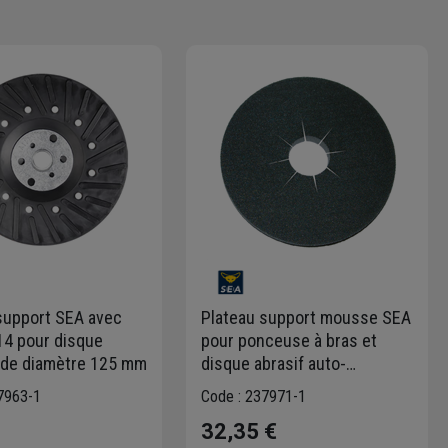
support SEA avec
Plateau support mousse SEA
4 pour disque
pour ponceuse à bras et
ide diamètre 125 mm
disque abrasif auto-
agrippant - Ø 215 mm -
7963-1
Code : 237971-1
alésage 50 mm
32,35 €