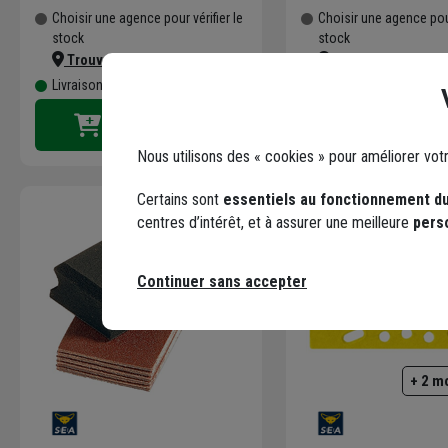
Choisir une agence pour vérifier le
Choisir une agence pour
stock
stock
Trouver du stock en agence
Trouver du stock 
Livraison disponible
Livraison disponible
Nous utilisons des « cookies » pour améliorer vot
Certains sont
essentiels au fonctionnement du
centres d’intérêt, et à assurer une meilleure
pers
Continuer sans accepter
+ 2 m