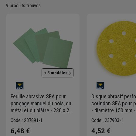
9
produits trouvés
+ 3 modèles
Feuille abrasive SEA pour
Disque abrasif perfo
ponçage manuel du bois, du
corindon SEA pour 
métal et du plâtre - 230 x 280
- diamètre 150 mm - 
mm - grain 180 - lot de 8
grain 120 - lot de 5
Code : 237891-1
Code : 237903-1
6,48 €
4,52 €