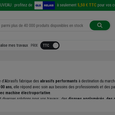
UVEAU :
profitez de
à seulement
5,50 € TTC
pour vos co
éalise mes travaux
PRIX
 d'
A
brasifs fabrique des
abrasifs performants
à destination du marché
100 ans
, elle répond avec soin aux besoins des professionnels et des pa
ec machine électroportative
.
 diverses solutions pour vos travaux : des
disques agglomérés, des m