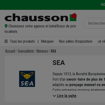
NO
Choisissez votre agence et bénéficiez de prix
localisés
Tous les produits
|
Marques
Nos salles d'exposition
Je r
Accueil
Quincaillerie
Marques
SEA
SEA
Depuis 1913, la
S
ociété
E
uropéenne
Fort d'un
savoir-faire de plus de 
adaptés au
ponçage manuel ou av
Cette entreprise propose également
Lire la suite