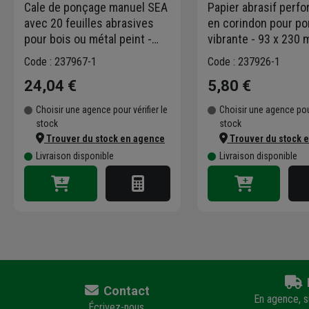
Cale de ponçage manuel SEA
Papier abrasif perfo
avec 20 feuilles abrasives
en corindon pour p
pour bois ou métal peint -
vibrante - 93 x 230 
72x123mm - grain 40, 80 et
grain 120 - lot de 5
Code : 237967-1
Code : 237926-1
120
24,04 €
5,80 €
Choisir une agence pour vérifier le
Choisir une agence pour
stock
stock
Trouver du stock en agence
Trouver du stock 
Livraison disponible
Livraison disponible
Contact
En agence, su
Écrivez-nous