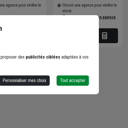
une agence pour vérifier le
Choisir une agence pour vérifier le
stock
er du stock en agence
Trouver du stock en agence
n disponible
Livraison disponible
n
s proposer des
publicités ciblées
adaptées à vos
Personnaliser mes choix
Tout accepter