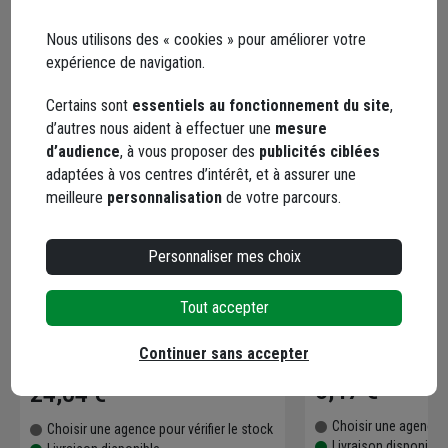
Nous utilisons des « cookies » pour améliorer votre
expérience de navigation.
Certains sont
essentiels au fonctionnement du site
,
d’autres nous aident à effectuer une
mesure
d’audience
, à vous proposer des
publicités ciblées
adaptées à vos centres d’intérêt, et à assurer une
meilleure
personnalisation
de votre parcours.
Personnaliser mes choix
Cale de ponçage manuel SEA
Gant Grip anti-abr
avec 20 feuilles abrasives pour
enduction nitrile e
Tout accepter
bois ou métal peint - 72x123mm -
grain 40, 80 et 120
Continuer sans accepter
Code : 601267-1
Code : 237967-1
6,47 €
24,04 €
Choisir une agence p
Choisir une agence pour vérifier le stock
Livraison disponible