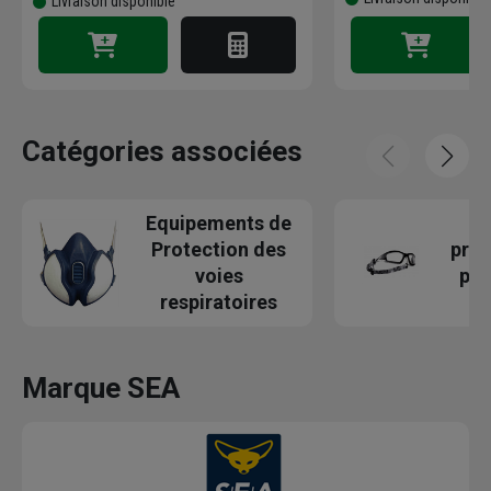
Livraison disponible
Catégories associées
Equipements de
E
Protection des
prof
voies
pro
respiratoires
Marque SEA