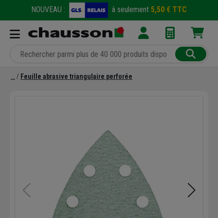
NOUVEAU :
à seulement
5,50 € TTC
Feuille abrasive triangulaire perforée