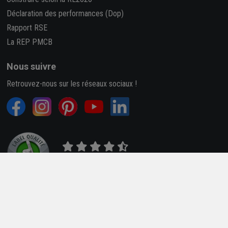
Déclaration des performances (Dop)
Rapport RSE
La REP PMCB
Nous suivre
Retrouvez-nous sur les réseaux sociaux !
4,7/5