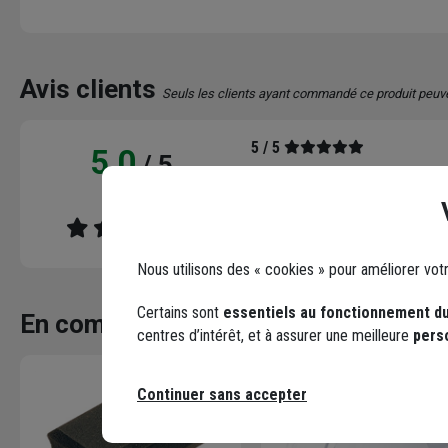
Avis clients
Seuls les clients ayant commandé ce produit peuv
5 / 5
5,0
/ 5
Très bien merci
1 avis
Le 26/01/2026
Par Patrick D.
, BERTREN
Nous utilisons des « cookies » pour améliorer vot
Certains sont
essentiels au fonctionnement du
En complément
centres d’intérêt, et à assurer une meilleure
pers
Continuer sans accepter