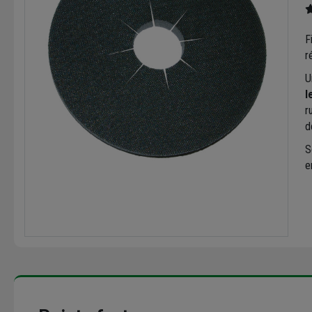
F
r
U
l
r
d
S
e