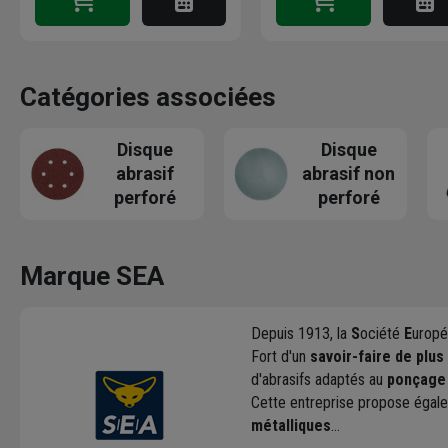
Catégories associées
Disque
Disque
abrasif
abrasif non
perforé
perforé
Marque SEA
Depuis 1913, la
S
ociété
E
uropé
Fort d'un
savoir-faire de plus
d'abrasifs adaptés au
ponçage 
Cette entreprise propose égale
métalliques
...