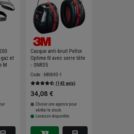
200
Casque anti-bruit Peltor
-gaz et
Optime III avec serre tête
le M
- SNR35
Code : 680693-1
(143 avis)
34,08 €
our
Choisir une agence pour
vérifier le stock
Livraison disponible