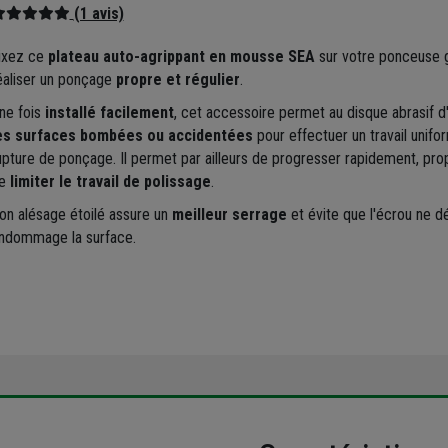
(1 avis)
ixez ce
plateau auto-agrippant en mousse SEA
sur votre ponceuse g
éaliser un ponçage
propre et régulier
.
ne fois
installé facilement
, cet accessoire permet au disque abrasif d
es surfaces bombées ou accidentées
pour effectuer un travail unifo
upture de ponçage. Il permet par ailleurs de progresser rapidement, pr
e
limiter le travail de polissage
.
on alésage étoilé assure un
meilleur serrage
et évite que l'écrou ne d
ndommage la surface.