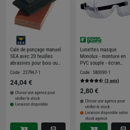
Cale de ponçage manuel
Lunettes masque
SEA avec 20 feuilles
Monolux - monture en
abrasives pour bois ou
PVC souple - écran
métal peint - 72x123mm -
polycarbonate incolore
Code : 237967-1
Code : 580090-1
grain 40, 80 et 120
(3 avis)
24,04 €
2,80 €
Choisir une agence pour
vérifier le stock
Choisir une agence pour
Livraison disponible
vérifier le stock
Livraison disponible selon
stock agence