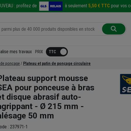
UVEAU :
profitez de
à seulement
5,50 € TTC
pour vos co
éalise mes travaux
PRIX
s de ponçage
Plateau et patin de ponçage circulaire
Plateau support mousse
SEA pour ponceuse à bras
et disque abrasif auto-
agrippant - Ø 215 mm -
alésage 50 mm
ode : 237971-1