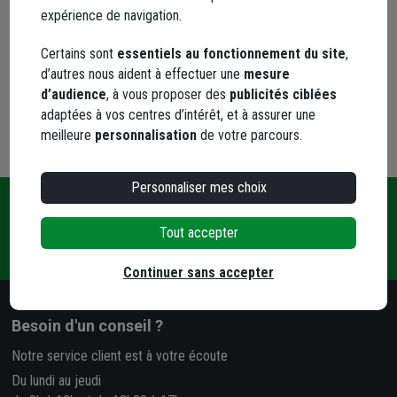
expérience de navigation.
Choisir une agence pour vérifier le stock
Trouver du stock en agence
Certains sont
essentiels au fonctionnement du site
,
Livraison disponible
d’autres nous aident à effectuer une
mesure
d’audience
, à vous proposer des
publicités ciblées
adaptées à vos centres d’intérêt, et à assurer une
meilleure
personnalisation
de votre parcours.
Personnaliser mes choix
Une
Livraison
Paiement
Tout accepter
Contact
question
et retrait
sécurisé
?
Continuer sans accepter
Besoin d'un conseil ?
Notre service client est à votre écoute
Du lundi au jeudi