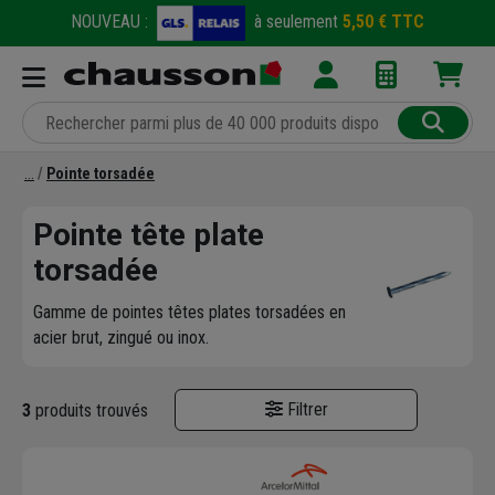
NOUVEAU :
à seulement
5,50 € TTC
Pointe torsadée
Pointe tête plate
torsadée
Gamme de pointes têtes plates torsadées en
acier brut, zingué ou inox.
Filtrer
3
produits trouvés