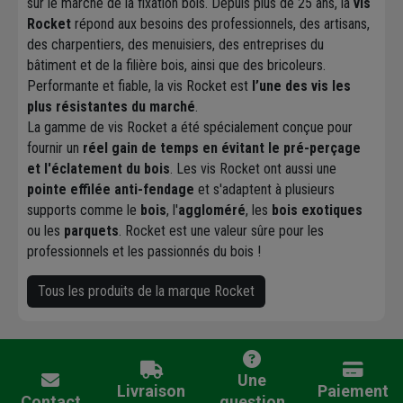
sur le marché de la fixation bois. Depuis plus de 25 ans, la
vis
Rocket
répond aux besoins des professionnels, des artisans,
des charpentiers, des menuisiers, des entreprises du
bâtiment et de la filière bois, ainsi que des bricoleurs.
Performante et fiable, la vis Rocket est
l’une des vis les
plus résistantes du marché
.
La gamme de vis Rocket a été spécialement conçue pour
fournir un
réel gain de temps en évitant le pré-perçage
et l'éclatement du bois
. Les vis Rocket ont aussi une
pointe effilée anti-fendage
et s'adaptent à plusieurs
supports comme le
bois
, l'
aggloméré
, les
bois exotiques
ou les
parquets
. Rocket est une valeur sûre pour les
professionnels et les passionnés du bois !
Tous les produits de la marque Rocket
Une
Livraison
Paiement
Contact
question