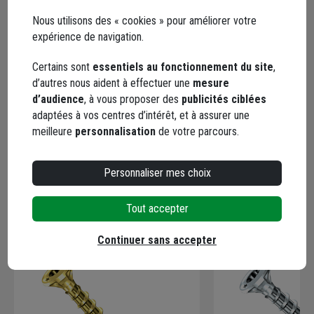
5,0
/ 5
Nous utilisons des « cookies » pour améliorer votre
1 avis
expérience de navigation.
Certains sont
essentiels au fonctionnement du site
,
d’autres nous aident à effectuer une
mesure
5 / 5
d’audience
, à vous proposer des
publicités ciblées
adaptées à vos centres d’intérêt, et à assurer une
Bon produit
meilleure
personnalisation
de votre parcours.
Le 06/09/2025
Par Yves-Alain S.
, MONTBRISON SUR LEZ
Personnaliser mes choix
Tout accepter
En complément
Continuer sans accepter