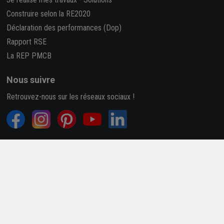
Construire selon la RE2020
Déclaration des performances (Dop)
Rapport RSE
La REP PMCB
Nous suivre
Retrouvez-nous sur les réseaux sociaux !
4,7/5