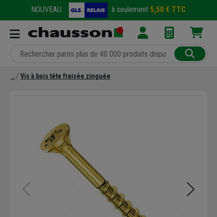
NOUVEAU :
à seulement
5,50 € TTC
Vis à bois tête fraisée zinguée