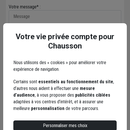
Votre message* :
Votre vie privée compte pour
Chausson
Envoyer
Nous utilisons des « cookies » pour améliorer votre
Les réseaux sociaux
expérience de navigation.
Certains sont
essentiels au fonctionnement du site
,
d’autres nous aident à effectuer une
mesure
d’audience
, à vous proposer des
publicités ciblées
adaptées à vos centres d’intérêt, et à assurer une
meilleure
personnalisation
de votre parcours.
Facebook
Instagram
Personnaliser mes choix