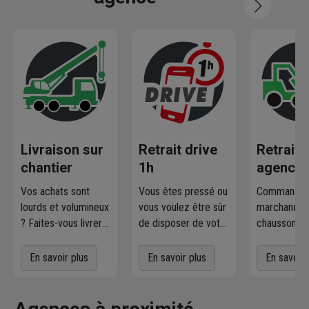
Livraison sur
Retrait drive
Retrait
chantier
1h
agence
Vos achats sont
Vous êtes pressé ou
Commandez
lourds et volumineux
vous voulez être sûr
marchandise
? Faites-vous livrer
de disposer de votre
chausson.fr
où et quand vous
marchandise ?
la retirer
voulez
! L'agence
Commandez
gratuiteme
En savoir plus
En savoir plus
En savoir 
Chausson qui
directement les
l'agence 
effectue la livraison
produits disponibles
à proximit
vous contacte pour
dans votre agence
chez vous. 