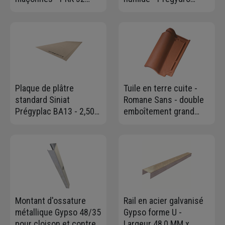
revêtu kraft Ursa -
BA13 - 2,50 M x 1,20 M -
R=3,75 m².K/W - 1,35 M
ép. 13,0 MM
x 0,60 M - ép.120 MM
Plaque de plâtre
Tuile en terre cuite -
standard Siniat
Romane Sans - double
Prégyplac BA13 - 2,50
emboîtement grand
M x 1,20 M - ép. 12,5
moule fortement
MM
galbée - Rouge
Montant d'ossature
Rail en acier galvanisé
métallique Gypso 48/35
Gypso forme U -
pour cloison et contre-
Largeur 48,0 MM x