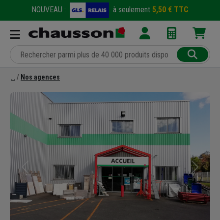
NOUVEAU :
à seulement
5,50 € TTC
Nos agences
Précédent
Suivant