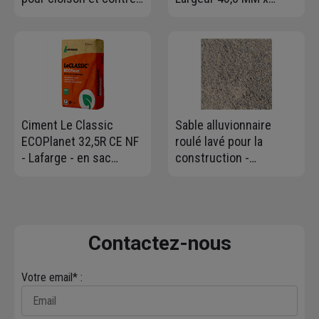
cloison - long. 2,50 M
Hauteur 28 MM -
Longueur 3,00 M
Ciment Le Classic
Sable alluvionnaire
ECOPlanet 32,5R CE NF
roulé lavé pour la
- Lafarge - en sac
construction -
Protect de 35 KG
granulométrie 0/4 mm -
godet de 0,25 m³
Contactez-nous
Votre email* :