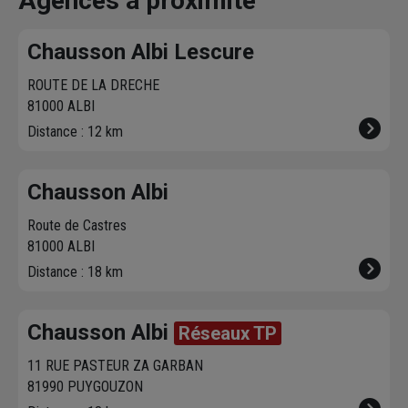
Agences à proximité
fixer le
meilleur
sur chausson.fr.
470 agence
créneau
de
Venez les retirer une
Chausson so
Chausson Albi Lescure
livraison. Bonus :
heure plus tard.
votre servic
Nous livrons jusqu'au
ROUTE DE LA DRECHE
7ème étage.
81000 ALBI
Distance : 12 km
Chausson Albi
Route de Castres
81000 ALBI
Distance : 18 km
Chausson Albi
Réseaux TP
11 RUE PASTEUR ZA GARBAN
81990 PUYGOUZON