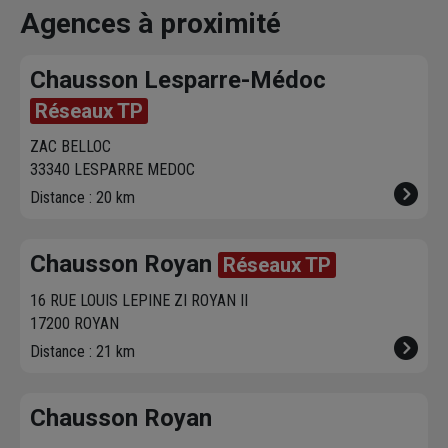
vous contacte pour
dans votre agence
chez vous. 
Agences à proximité
fixer le
meilleur
sur chausson.fr.
470 agence
créneau
de
Venez les retirer une
Chausson so
Chausson Lesparre-Médoc
livraison. Bonus :
heure plus tard.
votre servic
Nous livrons jusqu'au
Réseaux TP
7ème étage.
ZAC BELLOC
33340 LESPARRE MEDOC
Distance : 20 km
Chausson Royan
Réseaux TP
16 RUE LOUIS LEPINE ZI ROYAN II
17200 ROYAN
Distance : 21 km
Chausson Royan