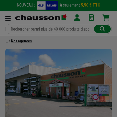
NOUVEAU :
à seulement
5,50 € TTC
Nos agences
Précédent
Suivant