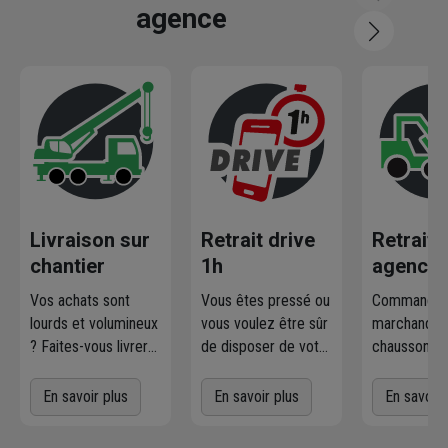
agence
Livraison sur
Retrait drive
Retrait
chantier
1h
agence
Vos achats sont
Vous êtes pressé ou
Commandez
lourds et volumineux
vous voulez être sûr
marchandise
? Faites-vous livrer
de disposer de votre
chausson.fr
où et quand vous
marchandise ?
la retirer
voulez
! L'agence
Commandez
gratuiteme
En savoir plus
En savoir plus
En savoir 
Chausson qui
directement les
l'agence 
effectue la livraison
produits disponibles
à proximit