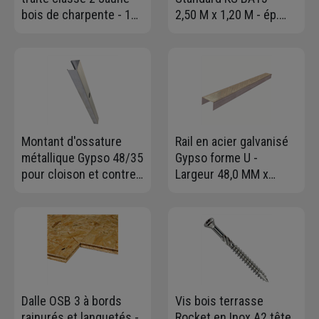
bois de charpente - 150
2,50 M x 1,20 M - ép.
MM x 40 MM - longueur
12,5 MM
3,00 M
Montant d'ossature
Rail en acier galvanisé
métallique Gypso 48/35
Gypso forme U -
pour cloison et contre-
Largeur 48,0 MM x
cloison - long. 2,50 M
Hauteur 28 MM -
Longueur 3,00 M
Dalle OSB 3 à bords
Vis bois terrasse
rainurés et languetés -
Rocket en Inox A2 tête