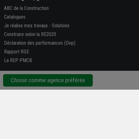
ABC de la Construction
Catalogues
Je réalise mes travaux
-
Solutions
Construire selon la RE2020
Déclaration des performances (Dop)
Rapport RSE
La REP PMCB
Nous suivre
Choisir comme agence préférée
Retrouvez-nous sur les réseaux sociaux !
4,7/5