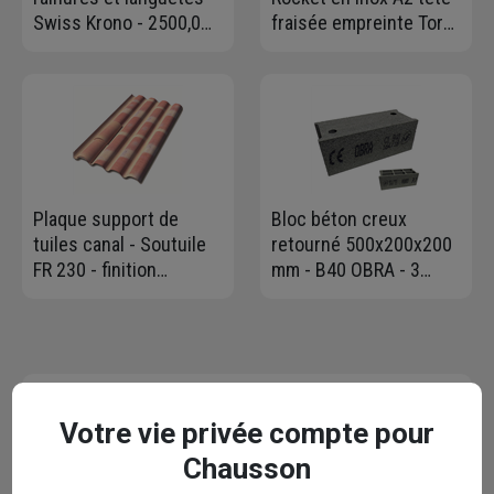
Swiss Krono - 2500,0
fraisée empreinte Torx
MM x 675 MM - ép.
- 5,0 mm x 60,0
12,00 MM
mm/36,0 mm - Boîte de
200
Plaque support de
Bloc béton creux
tuiles canal - Soutuile
retourné 500x200x200
FR 230 - finition
mm - B40 OBRA - 3
flammée - 120 x 96 cm -
parois, 6 trous
sans coin coupé
Contactez-nous
Votre vie privée compte pour
Votre email* :
Chausson