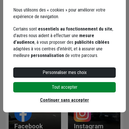
Nous utilisons des « cookies » pour améliorer votre
Votre message* :
expérience de navigation.
Certains sont
essentiels au fonctionnement du site
,
d’autres nous aident à effectuer une
mesure
d’audience
, à vous proposer des
publicités ciblées
adaptées à vos centres d’intérêt, et à assurer une
Envoyer
meilleure
personnalisation
de votre parcours.
Les réseaux sociaux
Personnaliser mes choix
Tout accepter
Continuer sans accepter
Facebook
Instagram