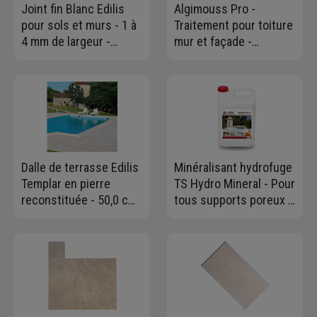
Joint fin Blanc Edilis
Algimouss Pro -
pour sols et murs - 1 à
Traitement pour toiture
4 mm de largeur -
mur et façade -
Alupack de 5 KG
antimousse-
antiverdissure - prêt à
l'emploi - Bidon de 30
litres
Dalle de terrasse Edilis
Minéralisant hydrofuge
Templar en pierre
TS Hydro Mineral - Pour
reconstituée - 50,0 cm
tous supports poreux -
x 50,0 cm - ép. 28,00
Bidon de 5 L
mm - Écru