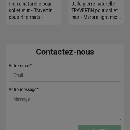
Pierre naturelle pour
Dalle pierre naturelle
sol et mur - Travertin
TRAVERTIN pour sol et
opus 4 formats -
mur - Marbre light mix -
Marbre light mix - ép.
61 CM x 40,6 CM - Ép.12
1,2 cm
MM
Contactez-nous
Votre email* :
Votre message* :
Envoyer