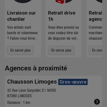
Livraison sur
Retrait drive
Retrait
chantier
1h
agence
Vos achats sont
Vous êtes pressé ou
Commandez
lourds et volumineux
vous voulez être sûr
marchandise
? Faites-vous livrer
de disposer de votre
chausson.fr
où et quand vous
marchandise ?
la retirer
voulez
! L'agence
Commandez
gratuiteme
En savoir plus
En savoir plus
En savoir 
Chausson qui
directement les
l'agence 
effectue la livraison
produits disponibles
à proximit
vous contacte pour
dans votre agence
chez vous. 
Agences à proximité
fixer le
meilleur
sur chausson.fr.
470 agence
créneau
de
Venez les retirer une
Chausson so
Chausson Limoges
Gros-œuvre
livraison. Bonus :
heure plus tard.
votre servic
Nous livrons jusqu'au
32 Rue Léon Serpollet Z.I. NORD
7ème étage.
87280 LIMOGES
Distance : 1 km