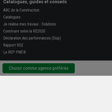
Catalogues, guides et conseils
ABC de la Construction
Catalogues
Je réalise mes travaux
-
Solutions
Construire selon la RE2020
Déclaration des performances (Dop)
Rapport RSE
La REP PMCB
Nous suivre
Choisir comme agence préférée
Retrouvez-nous sur les réseaux sociaux !
4,7/5