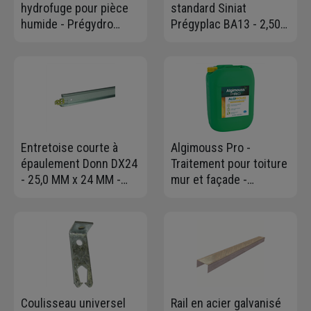
hydrofuge pour pièce
standard Siniat
humide - Prégydro
Prégyplac BA13 - 2,50
BA13 - 2,60 M x 1,20 M -
M x 1,20 M - ép. 12,5
ép. 13,0 MM
MM
Entretoise courte à
Algimouss Pro -
épaulement Donn DX24
Traitement pour toiture
- 25,0 MM x 24 MM -
mur et façade -
Longueur 0,60 M
antimousse-
antiverdissure - prêt à
l'emploi - Bidon de 30
litres
Coulisseau universel
Rail en acier galvanisé