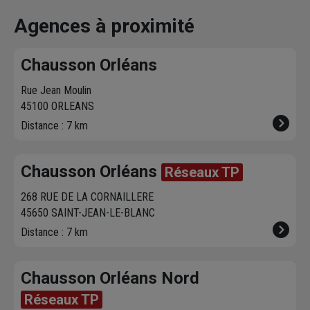
effectue la livraison
produits disponibles
à proximit
vous contacte pour
dans votre agence
chez vous. 
Agences à proximité
fixer le
meilleur
sur chausson.fr.
470 agence
créneau
de
Venez les retirer une
Chausson so
Chausson Orléans
livraison. Bonus :
heure plus tard.
votre servic
Nous livrons jusqu'au
Rue Jean Moulin
7ème étage.
45100 ORLEANS
Distance : 7 km
Chausson Orléans
Réseaux TP
268 RUE DE LA CORNAILLERE
45650 SAINT-JEAN-LE-BLANC
Distance : 7 km
Chausson Orléans Nord
Réseaux TP