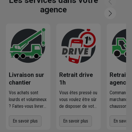
Les services dans votre
agence
Livraison sur
Retrait drive
Retrait
chantier
1h
agence
Vos achats sont
Vous êtes pressé ou
Commandez
lourds et volumineux
vous voulez être sûr
marchandise
? Faites-vous livrer
de disposer de votre
chausson.fr
où et quand vous
marchandise ?
la retirer
voulez
! L'agence
Commandez
gratuiteme
En savoir plus
En savoir plus
En savoir 
Chausson qui
directement les
l'agence 