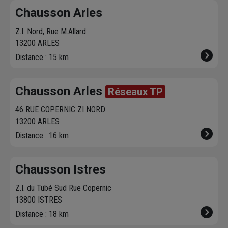
créneau
de
Venez les retirer une
Chausson so
Chausson Arles
livraison. Bonus :
heure plus tard.
votre servic
Nous livrons jusqu'au
Z.I. Nord, Rue M.Allard
7ème étage.
13200 ARLES
Distance : 15 km
Chausson Arles
Réseaux TP
46 RUE COPERNIC ZI NORD
13200 ARLES
Distance : 16 km
Chausson Istres
Z.I. du Tubé Sud Rue Copernic
13800 ISTRES
Distance : 18 km