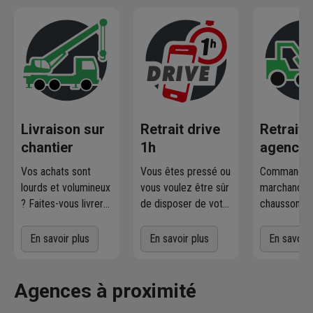
Livraison sur
Retrait drive
Retrait
chantier
1h
agence
Vos achats sont
Vous êtes pressé ou
Commandez
lourds et volumineux
vous voulez être sûr
marchandise
? Faites-vous livrer
de disposer de votre
chausson.fr
où et quand vous
marchandise ?
la retirer
voulez
! L'agence
Commandez
gratuiteme
En savoir plus
En savoir plus
En savoir 
Chausson qui
directement les
l'agence 
effectue la livraison
produits disponibles
à proximit
vous contacte pour
dans votre agence
chez vous. 
Agences à proximité
fixer le
meilleur
sur chausson.fr.
470 agence