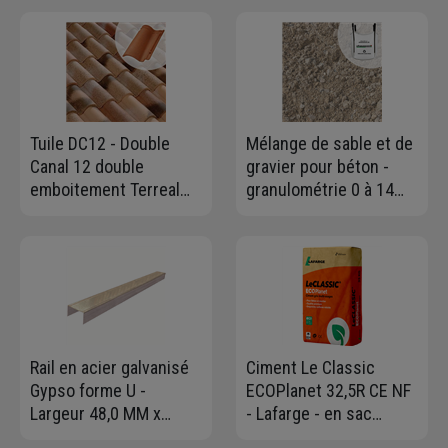
1,5T
MM
Tuile DC12 - Double
Mélange de sable et de
Canal 12 double
gravier pour béton -
emboitement Terreal
granulométrie 0 à 14
1DG - Castelviel
mm - Big bag de 1,00 m³
- 1,5 T max
Rail en acier galvanisé
Ciment Le Classic
Gypso forme U -
ECOPlanet 32,5R CE NF
Largeur 48,0 MM x
- Lafarge - en sac
Hauteur 28 MM -
Protect de 35 KG