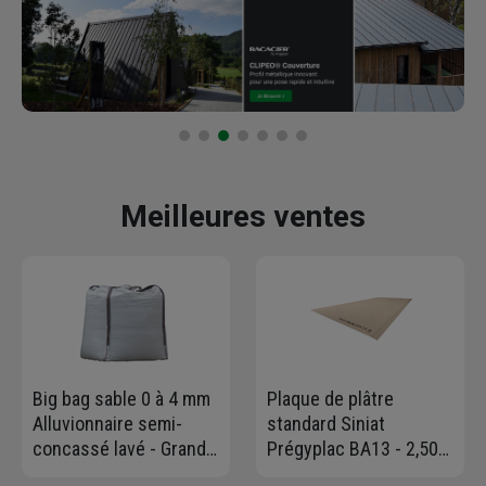
Meilleures ventes
Big bag sable 0 à 4 mm
Plaque de plâtre
Alluvionnaire semi-
standard Siniat
concassé lavé - Grand :
Prégyplac BA13 - 2,50
1,00 m3 charge maxi
M x 1,20 M - ép. 12,5