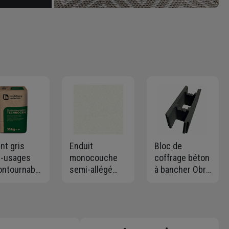
nt gris
Enduit
Bloc de
i-usages
monocouche
coffrage béton
contournable
semi-allégé
à bancher Obra
nocem -
OC1 à grain fin
- 500 x 200 x
I/B-L 32,5R
Parexlanko
200 mm
c de 35,0 KG
Monorex GF -
G00 Blanc
naturel - Sac