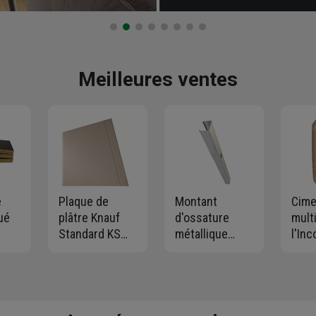
Meilleures ventes
e
Plaque de
Montant
Cime
ué
plâtre Knauf
d'ossature
mult
Standard KS
métallique
l'In
250
BA13 - 2,50 M x
Gypso 48/35
Tech
1,20 M - ép.
pour cloison et
CEMI
18
12,5 MM
contre-cloison
- Sa
- long. 2,50 M