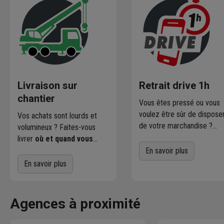
Livraison sur
Retrait drive 1h
chantier
Vous êtes pressé ou vous
voulez être sûr de dispose
Vos achats sont lourds et
de votre marchandise ?
volumineux ? Faites-vous
Commandez directement l
livrer
où et quand vous
produits disponibles dans
voulez
! L'agence Chausson
En savoir plus
votre agence sur
qui effectue la livraison vous
En savoir plus
chausson.fr. Venez les retir
contacte pour fixer le
une heure plus tard.
meilleur créneau
de
livraison. Bonus : Nous livrons
Agences à proximité
jusqu'au 7ème étage.