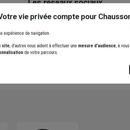
Les réseaux sociaux
Votre vie privée compte pour Chausso
re expérience de navigation.
 site
, d’autres nous aident à effectuer une
mesure d’audience
, à vou
YouTube
onnalisation
de votre parcours.
Instagram