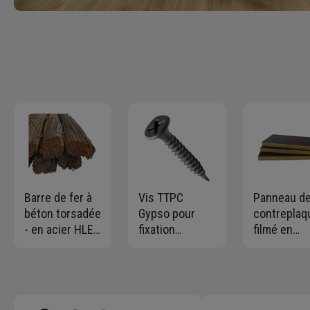
Barre de fer à
Vis TTPC
Panneau d
béton torsadée
Gypso pour
contreplaq
- en acier HLE -
fixation
filmé en
diamètre 10
plaques de
peuplier - 
MM - longueur
plâtre - 3,5 MM
x 125 cm -
6,00 ml
x 25 MM - boîte
épaisseur 
de 1000
mm