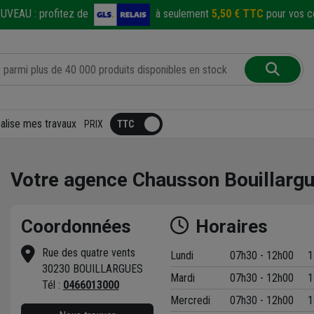
UVEAU :
profitez de
à seulement
5,50 € TTC
pour vos co
éalise mes travaux
PRIX
Votre agence Chausson Bouillarg
Coordonnées
Horaires
Rue des quatre vents
Lundi
07h30 - 12h00
1
30230 BOUILLARGUES
Mardi
07h30 - 12h00
1
t
Tél :
0466013000
Mercredi
07h30 - 12h00
1