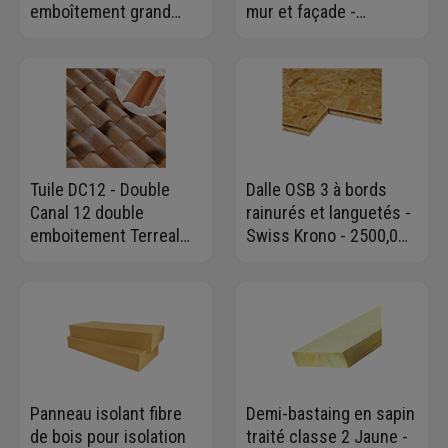
emboîtement grand
mur et façade -
moule fortement
antimousse-
galbée - Rouge
antiverdissure - prêt à
l'emploi - Bidon de 30
litres
Tuile DC12 - Double
Dalle OSB 3 à bords
Canal 12 double
rainurés et languetés -
emboitement Terreal
Swiss Krono - 2500,0
1DG - Castelviel
MM x 675 MM - ép.
12,00 MM
Panneau isolant fibre
Demi-bastaing en sapin
de bois pour isolation
traité classe 2 Jaune -