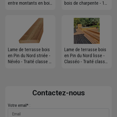
entre montants en bois
bois de charpente - 150
et entre chevrons -
MM x 38 MM - longueur
Thermoflex - R 2,75
4,00 M
m².K/W - 1,35 M x 0,58
M - ép. 100 MM
Lame de terrasse bois
Lame de terrasse bois
en Pin du Nord striée -
en Pin du Nord lisse -
Névéo - Traité classe 4
Classéo - Traité classe
marron - 145 MM x
4 marron - 145 MM x
27,00 MM - Longueur
27,00 MM - Longueur
4,20 M
4,20 M
Contactez-nous
Votre email* :