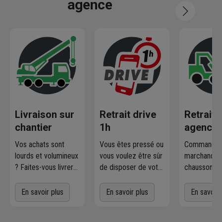
agence
Livraison sur
Retrait drive
Retrait
chantier
1h
agence
Vos achats sont
Vous êtes pressé ou
Commandez
lourds et volumineux
vous voulez être sûr
marchandise
? Faites-vous livrer
de disposer de votre
chausson.fr
où et quand vous
marchandise ?
la retirer
voulez
! L'agence
Commandez
gratuiteme
En savoir plus
En savoir plus
En savoir 
Chausson qui
directement les
l'agence 
effectue la livraison
produits disponibles
à proximit