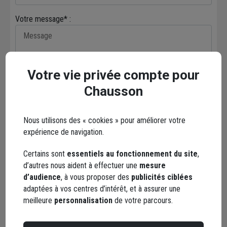
Votre message* :
Votre vie privée compte pour
Chausson
Envoyer
Nous utilisons des « cookies » pour améliorer votre
Les réseaux sociaux
expérience de navigation.
Certains sont
essentiels au fonctionnement du site
,
d’autres nous aident à effectuer une
mesure
d’audience
, à vous proposer des
publicités ciblées
adaptées à vos centres d’intérêt, et à assurer une
meilleure
personnalisation
de votre parcours.
Facebook
Instagram