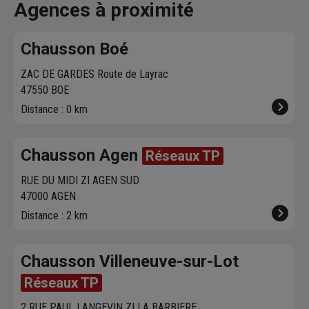
vous contacte pour
dans votre agence
chez vous. 
Agences à proximité
fixer le
meilleur
sur chausson.fr.
470 agence
créneau
de
Venez les retirer une
Chausson so
Chausson Boé
livraison. Bonus :
heure plus tard.
votre servic
Nous livrons jusqu'au
ZAC DE GARDES Route de Layrac
7ème étage.
47550 BOE
Distance : 0 km
Chausson Agen
Réseaux TP
RUE DU MIDI ZI AGEN SUD
47000 AGEN
Distance : 2 km
Chausson Villeneuve-sur-Lot
Réseaux TP
2 RUE PAUL LANGEVIN ZI LA BARBIERE