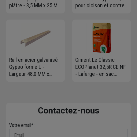
plâtre - 3,5 MM x 25 MM
pour cloison et contre-
- boîte de 1000
cloison - long. 2,50 M
Rail en acier galvanisé
Ciment Le Classic
Gypso forme U -
ECOPlanet 32,5R CE NF
Largeur 48,0 MM x
- Lafarge - en sac
Hauteur 28 MM -
Protect de 35 KG
Longueur 3,00 M
Contactez-nous
Votre email* :