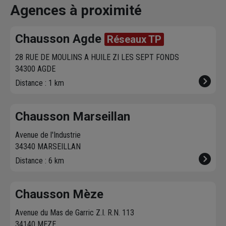
vous contacte pour
dans votre agence
chez vous. 
Agences à proximité
fixer le
meilleur
sur chausson.fr.
470 agence
créneau
de
Venez les retirer une
Chausson so
Chausson Agde
Réseaux TP
livraison. Bonus :
heure plus tard.
votre servic
Nous livrons jusqu'au
28 RUE DE MOULINS A HUILE ZI LES SEPT FONDS
7ème étage.
34300 AGDE
Distance : 1 km
Chausson Marseillan
Avenue de l'Industrie
34340 MARSEILLAN
Distance : 6 km
Chausson Mèze
Avenue du Mas de Garric Z.I. R.N. 113
34140 MEZE