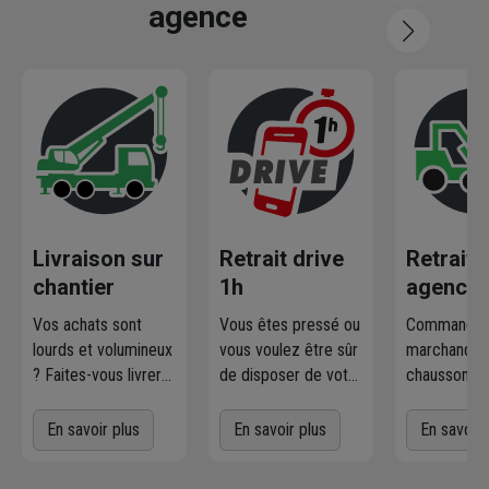
agence
Livraison sur
Retrait drive
Retrait
chantier
1h
agence
Vos achats sont
Vous êtes pressé ou
Commandez
lourds et volumineux
vous voulez être sûr
marchandise
? Faites-vous livrer
de disposer de votre
chausson.fr
où et quand vous
marchandise ?
la retirer
voulez
! L'agence
Commandez
gratuiteme
En savoir plus
En savoir plus
En savoir 
Chausson qui
directement les
l'agence 
effectue la livraison
produits disponibles
à proximit