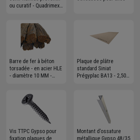
ou curatif - Quadrimex
Sels - Sac de 25 kg
Barre de fer à béton
Plaque de plâtre
torsadée - en acier HLE
standard Siniat
- diamètre 10 MM -
Prégyplac BA13 - 2,50
longueur 6,00 ml
M x 1,20 M - ép. 12,5
MM
Vis TTPC Gypso pour
Montant d'ossature
fixation plaques de
métallique Gypso 48/35